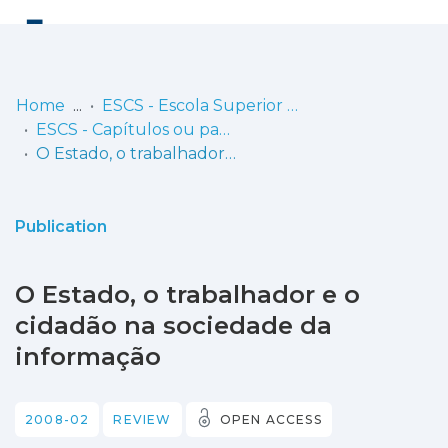
Log
(current)
In
Home
ESCS - Escola Superior de Comunicação Social
ESCS - Capítulos ou partes de livros
Communities
O Estado, o trabalhador e o cidadão na sociedade da informação
& Collections
Browse repository
Publication
Entities
O Estado, o trabalhador e o
Statistics
cidadão na sociedade da
informação
2008-02
REVIEW
OPEN ACCESS