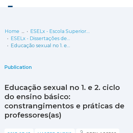
Log
(current)
In
Home
ESELx - Escola Superior de Educação de Lisboa
ESELx - Dissertações de Mestrado
Communities
Educação sexual no 1. e 2. ciclo do ensino básico: constrangimentos e práticas de professores(as)
& Collections
Browse repository
Publication
Entities
Educação sexual no 1. e 2. ciclo
Statistics
do ensino básico:
constrangimentos e práticas de
professores(as)