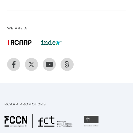
WE ARE AT:
RCAAP PROMOTORS
Fundação para a Ciência
Universidade