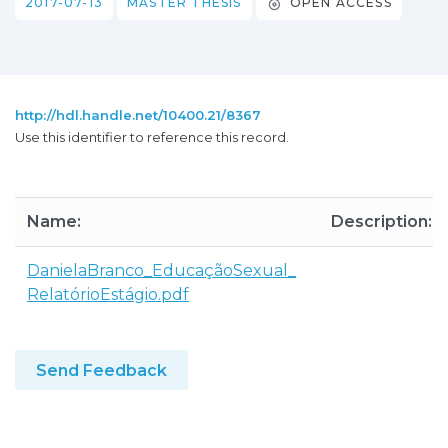
2017-07-13
MASTER THESIS
OPEN ACCESS
http://hdl.handle.net/10400.21/8367
Use this identifier to reference this record.
Name:
Description:
DanielaBranco_EducaçãoSexual_
RelatórioEstágio.pdf
Send Feedback