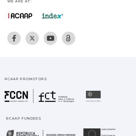
WE ARE AT:
RCAAP PROMOTORS
Fundação para a Ciência
Universidade
RCAAP FUNDERS
República Portuguesa · M
União