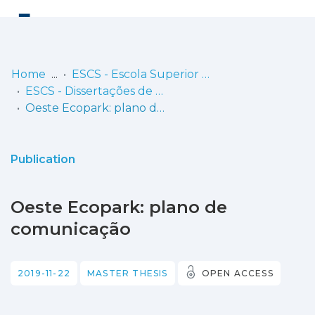
Log
(current)
In
Home
ESCS - Escola Superior de Comunicação Social
ESCS - Dissertações de Mestrado
Communities
Oeste Ecopark: plano de comunicação
& Collections
Browse repository
Publication
Entities
Oeste Ecopark: plano de
Statistics
comunicação
2019-11-22
MASTER THESIS
OPEN ACCESS