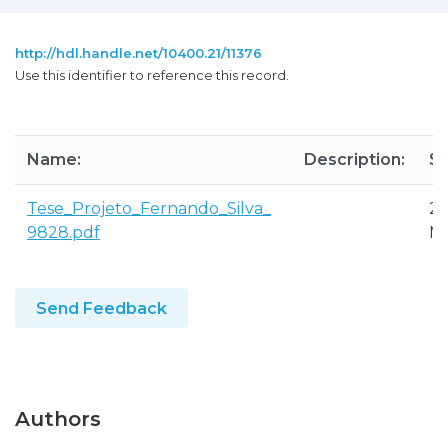
http://hdl.handle.net/10400.21/11376
Use this identifier to reference this record.
Name:
Description:
Si
Tese_Projeto_Fernando_Silva_
2.
9828.pdf
M
Send Feedback
Authors