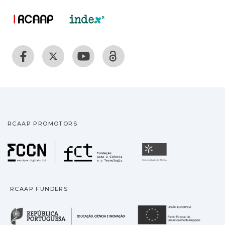
RCAAP PROMOTORS
Fundação para a Ciência
Universidade
RCAAP FUNDERS
República Portuguesa · M
União