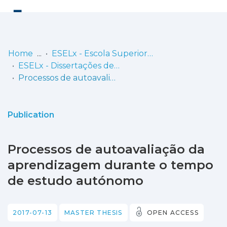
Log
(current)
In
Home
ESELx - Escola Superior de Educação de Lisboa
ESELx - Dissertações de Mestrado
Communities
Processos de autoavaliação da aprendizagem durante o tempo de estudo autónomo
& Collections
Browse repository
Publication
Entities
Processos de autoavaliação da
Statistics
aprendizagem durante o tempo
de estudo autónomo
2017-07-13
MASTER THESIS
OPEN ACCESS