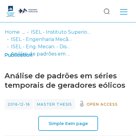
Log
(current)
In
Home
ISEL - Instituto Superior de Engenharia de Lisboa
ISEL - Engenharia Mecânica
Communities
ISEL - Eng. Mecan. - Dissertações de Mestrado
& Collections
Análise de padrões em séries temporais de geradores eólicos
Publication
Browse repository
Análise de padrões em séries
Entities
temporais de geradores eólicos
Statistics
2016-12-16
MASTER THESIS
OPEN ACCESS
Simple item page