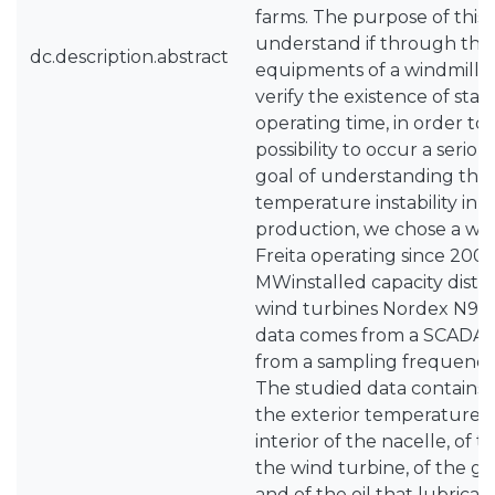
farms. The purpose of this 
understand if through the
dc.description.abstract
equipments of a windmill, it
verify the existence of stan
operating time, in order to
possibility to occur a seriou
goal of understanding the 
temperature instability in 
production, we chose a win
Freita operating since 2006,
MWinstalled capacity distr
wind turbines Nordex N90/
data comes from a SCADA s
from a sampling frequency
The studied data contains 
the exterior temperature v
interior of the nacelle, of 
the wind turbine, of the g
and of the oil that lubricates