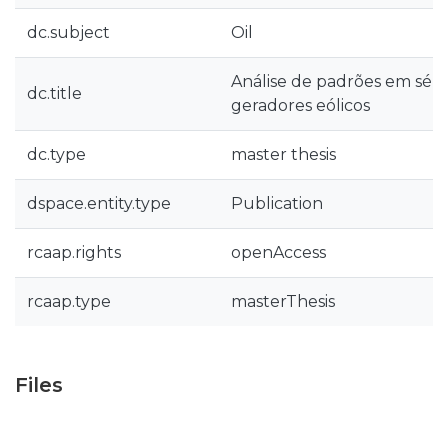
dc.subject
Oil
Análise de padrões em séri
dc.title
geradores eólicos
dc.type
master thesis
dspace.entity.type
Publication
rcaap.rights
openAccess
rcaap.type
masterThesis
Files