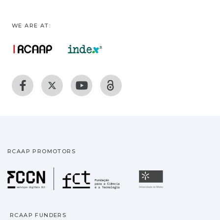
WE ARE AT:
RCAAP PROMOTORS
Fundação para a Ciência
Universidade
RCAAP FUNDERS