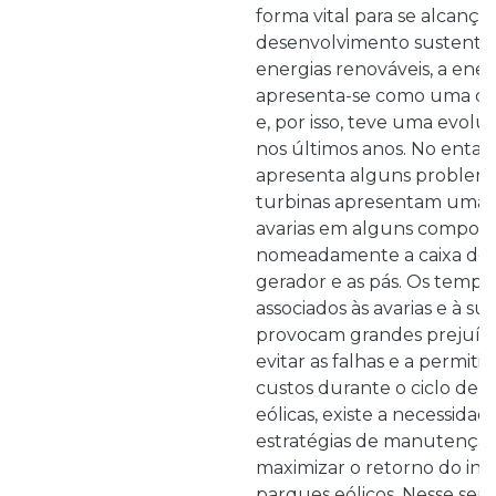
forma vital para se alcanç
desenvolvimento sustentáv
energias renováveis, a ener
apresenta-se como uma das
e, por isso, teve uma evol
nos últimos anos. No entant
apresenta alguns problemas
turbinas apresentam uma 
avarias em alguns compon
nomeadamente a caixa de 
gerador e as pás. Os temp
associados às avarias e à s
provocam grandes prejuíz
evitar as falhas e a permiti
custos durante o ciclo de v
eólicas, existe a necessidad
estratégias de manutenção
maximizar o retorno do in
parques eólicos. Nesse sent