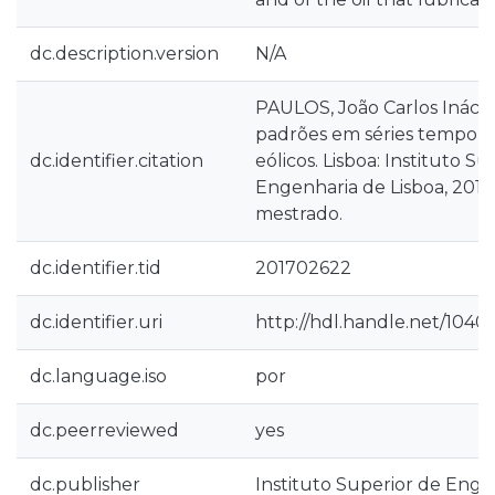
dc.description.version
N/A
PAULOS, João Carlos Inácio 
padrões em séries tempora
dc.identifier.citation
eólicos. Lisboa: Instituto S
Engenharia de Lisboa, 2017
mestrado.
dc.identifier.tid
201702622
dc.identifier.uri
http://hdl.handle.net/1040
dc.language.iso
por
dc.peerreviewed
yes
dc.publisher
Instituto Superior de Enge