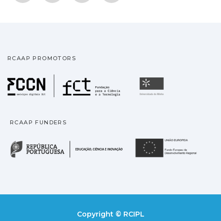
RCAAP PROMOTORS
Fundação para a Ciência
Universidade
RCAAP FUNDERS
República Portuguesa · M
União
Copyright © RCIPL