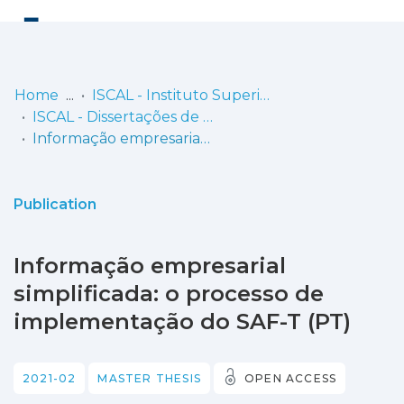
Log
(current)
In
Home
ISCAL - Instituto Superior de Contabilidade e Administração de Lisboa
ISCAL - Dissertações de Mestrado
Communities
Informação empresarial simplificada: o processo de implementação do SAF-T (PT)
& Collections
Browse repository
Publication
Entities
Informação empresarial
Statistics
simplificada: o processo de
implementação do SAF-T (PT)
2021-02
MASTER THESIS
OPEN ACCESS