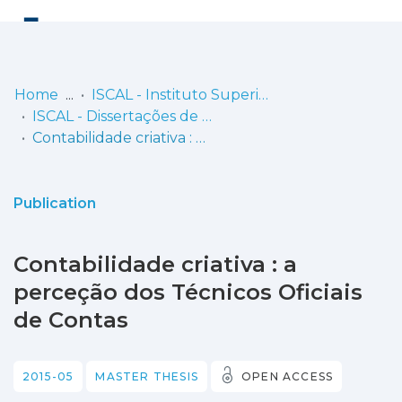
Log
(current)
In
Home
ISCAL - Instituto Superior de Contabilidade e Administração de Lisboa
ISCAL - Dissertações de Mestrado
Communities
Contabilidade criativa : a perceção dos Técnicos Oficiais de Contas
& Collections
Browse repository
Publication
Entities
Contabilidade criativa : a
Statistics
perceção dos Técnicos Oficiais
de Contas
2015-05
MASTER THESIS
OPEN ACCESS