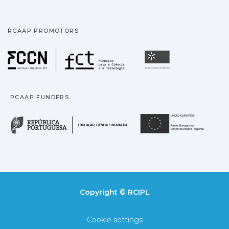
RCAAP PROMOTORS
Fundação para a Ciência
Universidade
RCAAP FUNDERS
República Portuguesa · M
União
Copyright © RCIPL
Cookie settings