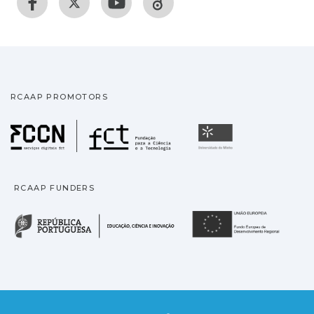
RCAAP PROMOTORS
Fundação para a Ciência
Universidade
RCAAP FUNDERS
República Portuguesa · M
União