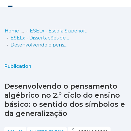
Log
(current)
In
Home
ESELx - Escola Superior de Educação de Lisboa
ESELx - Dissertações de Mestrado
Communities
Desenvolvendo o pensamento algébrico no 2.º ciclo do ensino básico: o sentido dos símbolos e da generalização
& Collections
Browse repository
Publication
Entities
Desenvolvendo o pensamento
Statistics
algébrico no 2.º ciclo do ensino
básico: o sentido dos símbolos e
da generalização