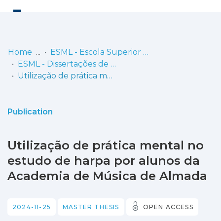
Log
(current)
In
Home
ESML - Escola Superior de Música de Lisboa
ESML - Dissertações de Mestrado
Communities
Utilização de prática mental no estudo de harpa por alunos da Academia de Música de Almada
& Collections
Browse repository
Publication
Entities
Utilização de prática mental no
Statistics
estudo de harpa por alunos da
Academia de Música de Almada
2024-11-25
MASTER THESIS
OPEN ACCESS