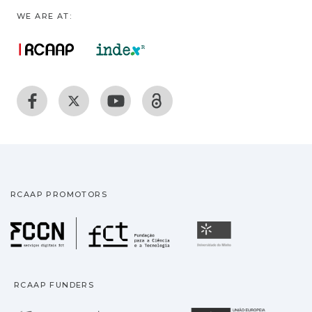
WE ARE AT:
RCAAP PROMOTORS
Fundação para a Ciência
Universidade
RCAAP FUNDERS