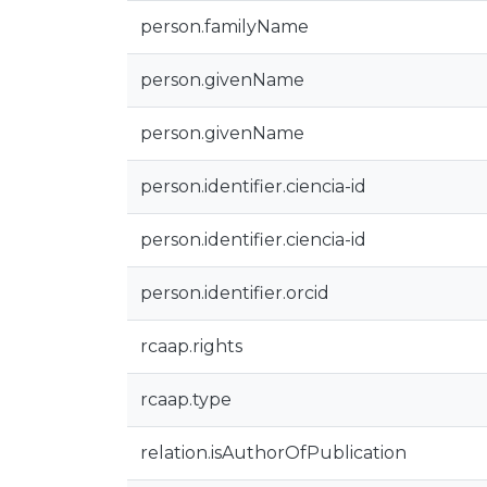
person.familyName
person.givenName
person.givenName
person.identifier.ciencia-id
person.identifier.ciencia-id
person.identifier.orcid
rcaap.rights
rcaap.type
relation.isAuthorOfPublication