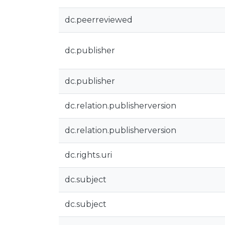
dc.peerreviewed
dc.publisher
dc.publisher
dc.relation.publisherversion
dc.relation.publisherversion
dc.rights.uri
dc.subject
dc.subject