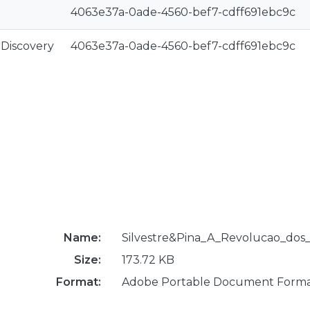
4063e37a-0ade-4560-bef7-cdff691ebc9c
rDiscovery
4063e37a-0ade-4560-bef7-cdff691ebc9c
Name:
Silvestre&Pina_A_Revolucao_do
Size:
173.72 KB
Format:
Adobe Portable Document Form