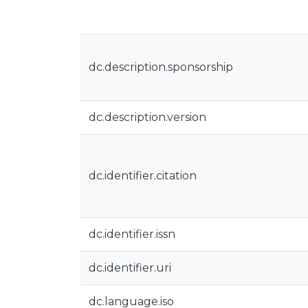
dc.description.sponsorship
dc.description.version
dc.identifier.citation
dc.identifier.issn
dc.identifier.uri
dc.language.iso