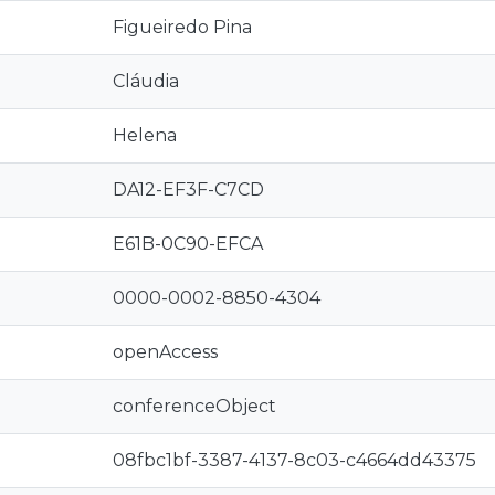
Figueiredo Pina
Cláudia
Helena
DA12-EF3F-C7CD
E61B-0C90-EFCA
0000-0002-8850-4304
openAccess
conferenceObject
08fbc1bf-3387-4137-8c03-c4664dd43375