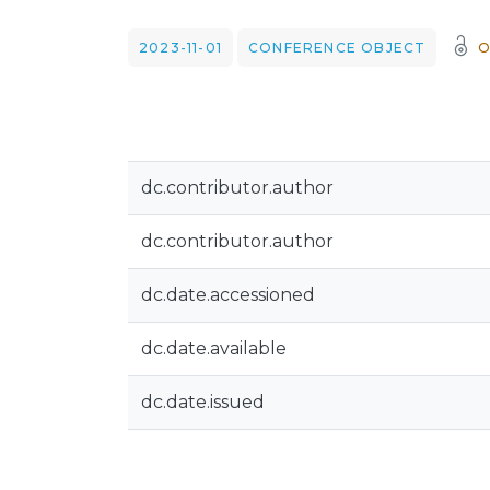
2023-11-01
CONFERENCE OBJECT
O
dc.contributor.author
dc.contributor.author
dc.date.accessioned
dc.date.available
dc.date.issued