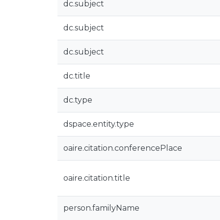
dc.subject
dc.subject
dc.subject
dc.title
dc.type
dspace.entity.type
oaire.citation.conferencePlace
oaire.citation.title
person.familyName