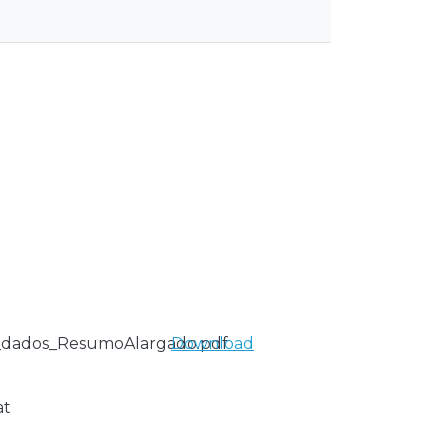
s_dados_ResumoAlargado.pdf
Download
at