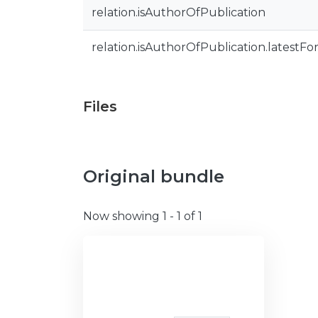
relation.isAuthorOfPublication
relation.isAuthorOfPublication.latestFo
Files
Original bundle
Now showing
1 - 1 of 1