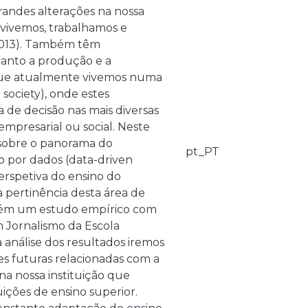
andes alterações na nossa
ivemos, trabalhamos e
2013). Também têm
uanto a produção e a
que atualmente vivemos numa
society), onde estes
e decisão nas mais diversas
empresarial ou social. Neste
sobre o panorama do
pt_PT
o por dados (data-driven
rspetiva do ensino do
à pertinência desta área de
mbém um estudo empírico com
m Jornalismo da Escola
 análise dos resultados iremos
es futuras relacionadas com a
a nossa instituição que
ições de ensino superior.