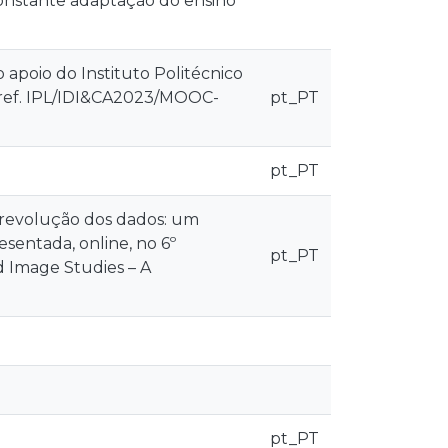
constante adaptação do ensino
 apoio do Instituto Politécnico
 ref. IPL/IDI&CA2023/MOOC-
pt_PT
pt_PT
. A revolução dos dados: um
sentada, online, no 6º
pt_PT
 Image Studies – A
pt_PT