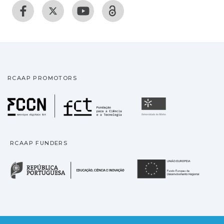
RCAAP PROMOTORS
Fundação para a Ciência
Universidade
RCAAP FUNDERS
República Portuguesa · M
União