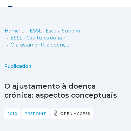
Log
(current)
In
Home
ESSL - Escola Superior de Saúde de Lisboa
ESSL - Capítulos ou partes de livros
Communities
O ajustamento à doença crónica: aspectos conceptuais
& Collections
Browse repository
Publication
Entities
O ajustamento à doença
Statistics
crónica: aspectos conceptuais
2010
PREPRINT
OPEN ACCESS