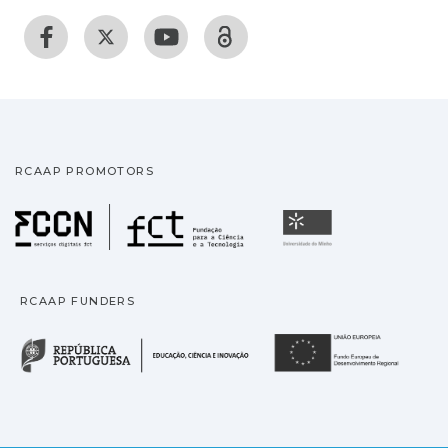
RCAAP PROMOTORS
Fundação para a Ciência
Universidade
RCAAP FUNDERS
República Portuguesa · M
União