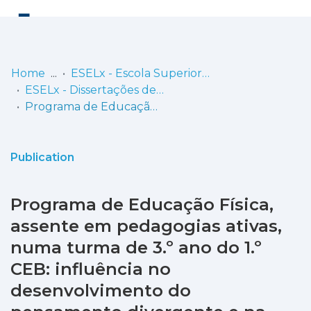
Log
(current)
In
Home
ESELx - Escola Superior de Educação de Lisboa
ESELx - Dissertações de Mestrado
Communities
Programa de Educação Física, assente em pedagogias ativas, numa turma de 3.º ano do 1.º CEB: influência no desenvolvimento do pensamento divergente e na motivação para as aulas de Educação Física
& Collections
Browse repository
Publication
Entities
Programa de Educação Física,
Statistics
assente em pedagogias ativas,
numa turma de 3.º ano do 1.º
CEB: influência no
desenvolvimento do