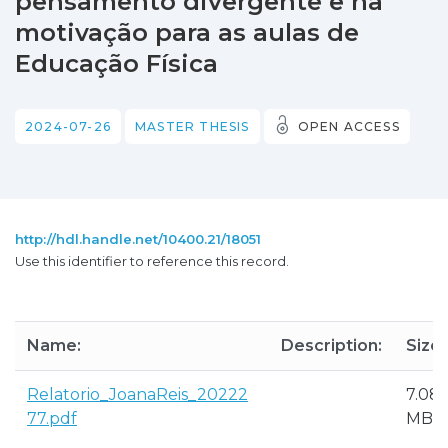
pensamento divergente e na
motivação para as aulas de
Educação Física
2024-07-26
MASTER THESIS
OPEN ACCESS
http://hdl.handle.net/10400.21/18051
Use this identifier to reference this record.
Name:
Description:
Size:
Relatorio_JoanaReis_20222
7.08
77.pdf
MB