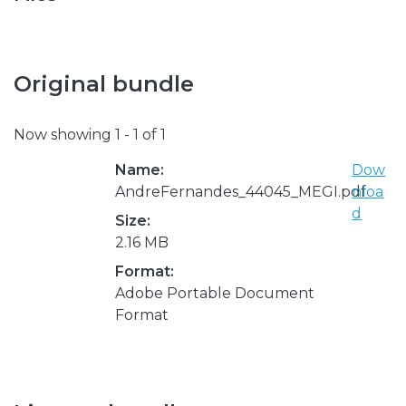
Original bundle
Now showing
1 - 1 of 1
Name:
Dow
AndreFernandes_44045_MEGI.pdf
nloa
d
Size:
2.16 MB
Format:
Adobe Portable Document
Format