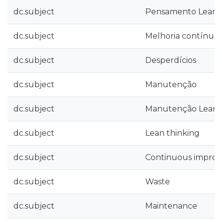
dc.subject
Pensamento Lean
dc.subject
Melhoria contínua
dc.subject
Desperdícios
dc.subject
Manutenção
dc.subject
Manutenção Lean
dc.subject
Lean thinking
dc.subject
Continuous impro
dc.subject
Waste
dc.subject
Maintenance