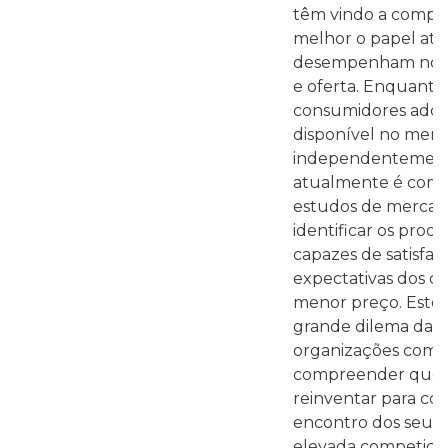
têm vindo a compr
melhor o papel ati
desempenham no m
e oferta. Enquanto
consumidores adqu
disponível no merc
independentement
atualmente é comu
estudos de merca
identificar os prod
capazes de satisfaz
expectativas dos c
menor preço. Este
grande dilema das 
organizações come
compreender que t
reinventar para con
encontro dos seus c
elevada competição