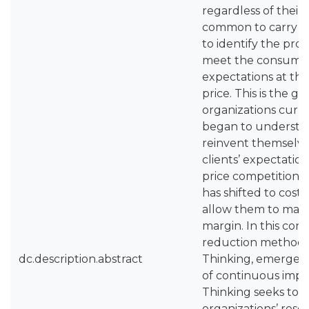
regardless of their 
common to carry o
to identify the prod
meet the consumer
expectations at the
price. This is the g
organizations curre
began to understa
reinvent themselve
clients’ expectation
price competition, 
has shifted to cost 
allow them to maint
margin. In this cont
reduction methodol
dc.description.abstract
Thinking, emerged
of continuous imp
Thinking seeks to 
organizations’ reso