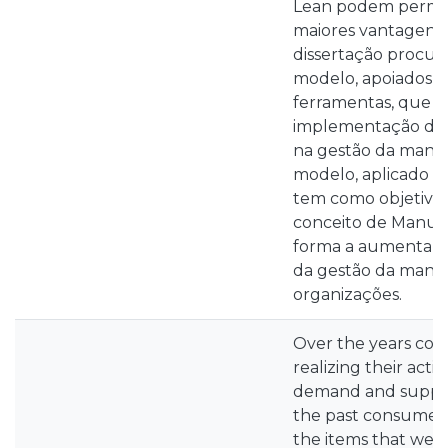
Lean podem permit
maiores vantagens 
dissertação procu
modelo, apoiados e
ferramentas, que p
implementação de 
na gestão da manu
modelo, aplicado n
tem como objetivo 
conceito de Manut
forma a aumentar a 
da gestão da manu
organizações.
Over the years co
realizing their acti
demand and supply 
the past consumer
the items that were