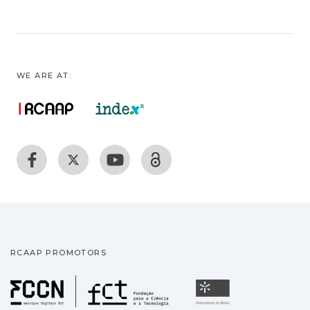
WE ARE AT:
RCAAP PROMOTORS
Fundação para a Ciência
Universidade