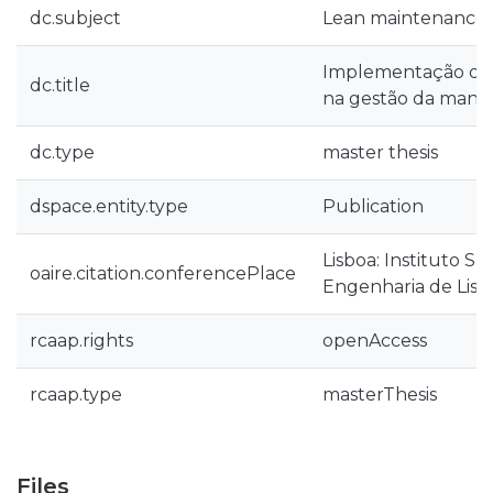
dc.subject
Lean maintenance
Implementação de
dc.title
na gestão da man
dc.type
master thesis
dspace.entity.type
Publication
Lisboa: Instituto Su
oaire.citation.conferencePlace
Engenharia de Lisb
rcaap.rights
openAccess
rcaap.type
masterThesis
Files