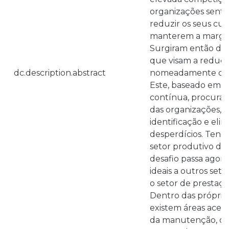
organizações senti
reduzir os seus cus
manterem a marge
Surgiram então div
que visam a reduçã
dc.description.abstract
nomeadamente o P
Este, baseado em c
contínua, procura o
das organizações, a
identificação e eli
desperdícios. Tend
setor produtivo das
desafio passa agora
ideais a outros se
o setor de prestaçã
Dentro das própria
existem áreas acess
da manutenção, on