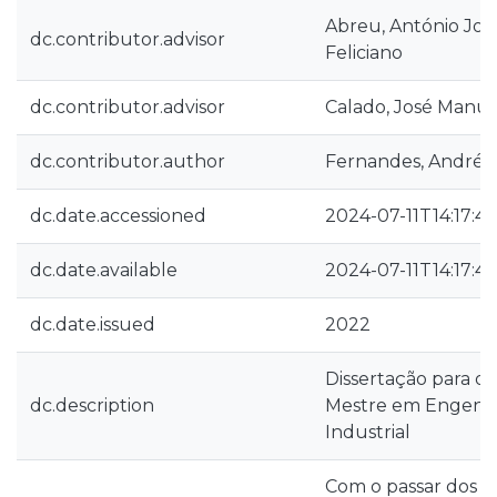
Abreu, António Joã
dc.contributor.advisor
Feliciano
dc.contributor.advisor
Calado, José Manue
dc.contributor.author
Fernandes, André 
dc.date.accessioned
2024-07-11T14:17:4
dc.date.available
2024-07-11T14:17:4
dc.date.issued
2022
Dissertação para o
dc.description
Mestre em Engenha
Industrial
Com o passar dos a