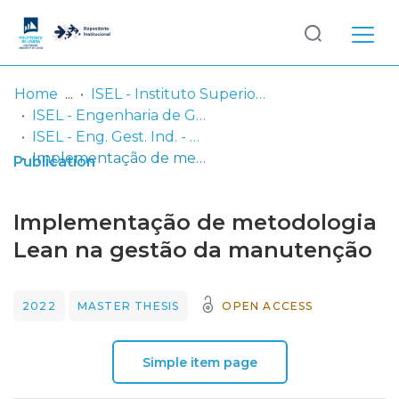
Log
(current)
In
Home
ISEL - Instituto Superior de Engenharia de Lisboa
ISEL - Engenharia de Gestão Industrial
Communities
ISEL - Eng. Gest. Ind. - Dissertações de Mestrado
& Collections
Implementação de metodologia Lean na gestão da manutenção
Publication
Browse repository
Implementação de metodologia
Entities
Lean na gestão da manutenção
Statistics
2022
MASTER THESIS
OPEN ACCESS
Simple item page