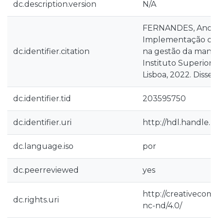
dc.description.version
N/A
FERNANDES, André 
Implementação de
dc.identifier.citation
na gestão da manut
Instituto Superior
Lisboa, 2022. Disse
dc.identifier.tid
203595750
dc.identifier.uri
http://hdl.handle.n
dc.language.iso
por
dc.peerreviewed
yes
http://creativecom
dc.rights.uri
nc-nd/4.0/