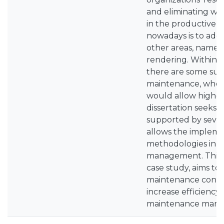
and eliminating wast
in the productive s
nowadays is to ado
other areas, namely
rendering. Within t
there are some sup
maintenance, wher
would allow higher 
dissertation seeks 
supported by sever
allows the impleme
methodologies in 
management. This m
case study, aims to
maintenance conce
increase efficiency
maintenance man