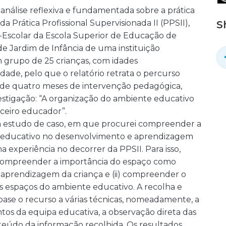
análise reflexiva e fundamentada sobre a prática
a Prática Profissional Supervisionada II (PPSII),
S
-Escolar da Escola Superior de Educação de
 de Jardim de Infância de uma instituição
 grupo de 25 crianças, com idades
dade, pelo que o relatório retrata o percurso
 de quatro meses de intervenção pedagógica,
stigação: “A organização do ambiente educativo
rceiro educador”.
um estudo de caso, em que procurei compreender a
 educativo no desenvolvimento e aprendizagem
 experiência no decorrer da PPSII. Para isso,
i) compreender a importância do espaço como
aprendizagem da criança e (ii) compreender o
s espaços do ambiente educativo. A recolha e
 base o recurso a várias técnicas, nomeadamente, a
ntos da equipa educativa, a observação direta das
nteúdo da informação recolhida. Os resultados