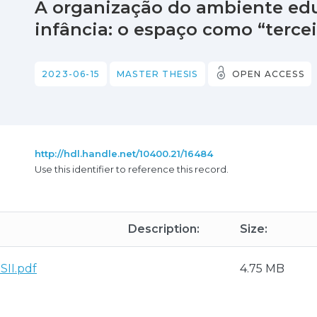
A organização do ambiente ed
infância: o espaço como “terce
2023-06-15
MASTER THESIS
OPEN ACCESS
http://hdl.handle.net/10400.21/16484
Use this identifier to reference this record.
Description:
Size:
II.pdf
4.75 MB