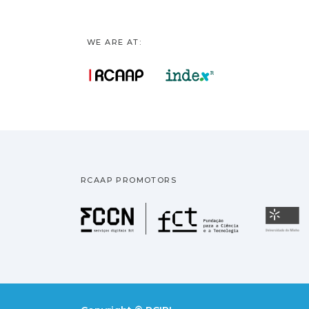
WE ARE AT:
RCAAP PROMOTORS
Fundação pa
U