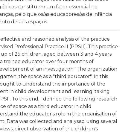
ógicos constituem um fator essencial no
nças, pelo que os/as educadores/as de infância
to destes espaços.
flective and reasoned analysis of the practice
ed Professional Practice II (PPSII). This practice
roup of 25 children, aged between 3 and 4 years
s a trainee educator over four months of
development of an investigation "The organization
rten: the space as a "third educator". In this
I sought to understand the importance of the
ent in child development and learning, taking
II. To this end, I defined the following research
ce of space as a third educator in child
rstand the educator's role in the organisation of
t. Data was collected and analysed using several
iews, direct observation of the children's