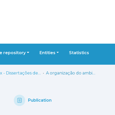
 repository
Entities
Statistics
ESELx - Dissertações de Mestrado
A organização do ambiente educativo em jardim de infância: o espaço como “terceiro educador”
Publication