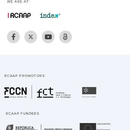
WE ARE AT:
RCAAP PROMOTORS
Fundação para a Ciência
Universidade
RCAAP FUNDERS
República Portuguesa · M
União