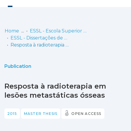
Log
(current)
In
Home
ESSL - Escola Superior de Saúde de Lisboa
ESSL - Dissertações de Mestrado
Communities
Resposta à radioterapia em lesões metastáticas ósseas
& Collections
Browse repository
Publication
Entities
Resposta à radioterapia em
Statistics
lesões metastáticas ósseas
2015
MASTER THESIS
OPEN ACCESS