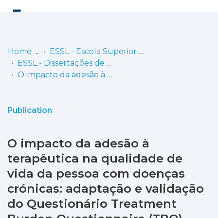
Log
(current)
In
Home
ESSL - Escola Superior de Saúde de Lisboa
ESSL - Dissertações de Mestrado
Communities
O impacto da adesão à terapêutica na qualidade de vida da pessoa com doenças crónicas: adaptação e validação do Questionário Treatment Burden Questionnaire (TBQ) para a população Portuguesa
& Collections
Browse repository
Publication
Entities
O impacto da adesão à
Statistics
terapêutica na qualidade de
vida da pessoa com doenças
crónicas: adaptação e validação
do Questionário Treatment