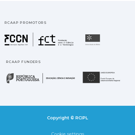
RCAAP PROMOTORS
Fundação para a Ciência
Universidade
RCAAP FUNDERS
República Portuguesa · M
União
Copyright © RCIPL
Cookie settings