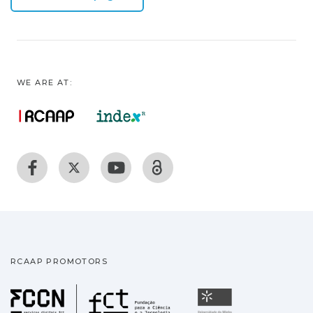
WE ARE AT:
RCAAP PROMOTORS
Fundação para a Ciência
Universidade