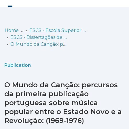
Log
(current)
In
Home
ESCS - Escola Superior de Comunicação Social
ESCS - Dissertações de Mestrado
Communities
O Mundo da Canção: percursos da primeira publicação portuguesa sobre música popular entre o Estado Novo e a Revolução: (1969-1976)
& Collections
Browse repository
Publication
Entities
O Mundo da Canção: percursos
Statistics
da primeira publicação
portuguesa sobre música
popular entre o Estado Novo e a
Revolução: (1969-1976)