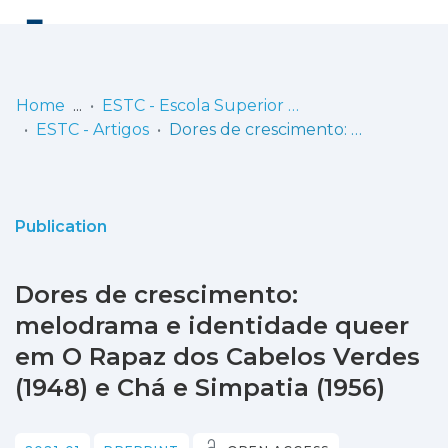
Log
(current)
In
Home
ESTC - Escola Superior de Teatro e Cinema
ESTC - Artigos
Dores de crescimento: melodrama e identidade queer em O Rapaz dos Cabelos Verdes (1948) e Chá e Simpatia (1956)
Communities
& Collections
Browse repository
Publication
Entities
Dores de crescimento:
Statistics
melodrama e identidade queer
em O Rapaz dos Cabelos Verdes
(1948) e Chá e Simpatia (1956)