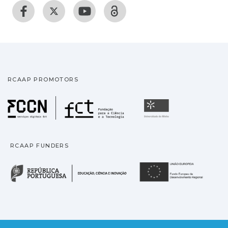
RCAAP PROMOTORS
Fundação para a Ciência
Universidade
RCAAP FUNDERS
República Portuguesa · M
União