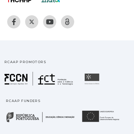
RCAAP PROMOTORS
Fundação para a Ciência
Universidade
RCAAP FUNDERS
República Portuguesa · M
União