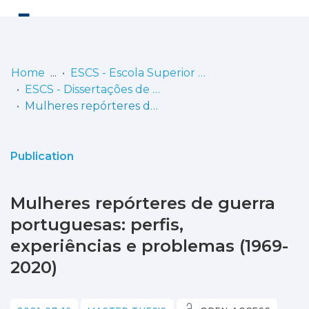
Log
(current)
In
Home
ESCS - Escola Superior de Comunicação Social
ESCS - Dissertações de Mestrado
Communities
Mulheres repórteres de guerra portuguesas: perfis, experiências e problemas (1969-2020)
& Collections
Browse repository
Publication
Entities
Mulheres repórteres de guerra
Statistics
portuguesas: perfis,
experiências e problemas (1969-
2020)