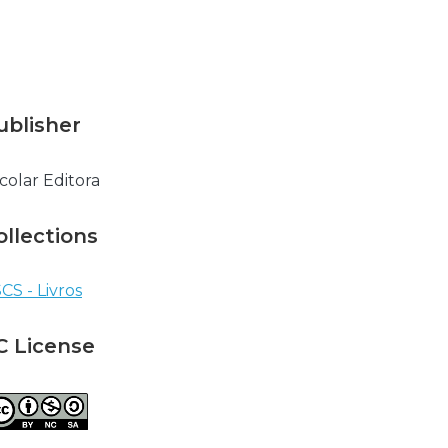
ublisher
colar Editora
ollections
CS - Livros
C License