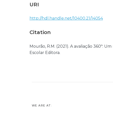
URI
http://hdl.handle.net/10400.21/14054
Citation
Mourão, R.M. (2021). A avaliação 360º: U
Escolar Editora.
WE ARE AT: