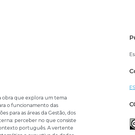
P
Es
C
ES
a obra que explora um tema
C
ara o funcionamento das
ões para as áreas da Gestão, dos
erna: perceber no que consiste
contexto português. A vertente