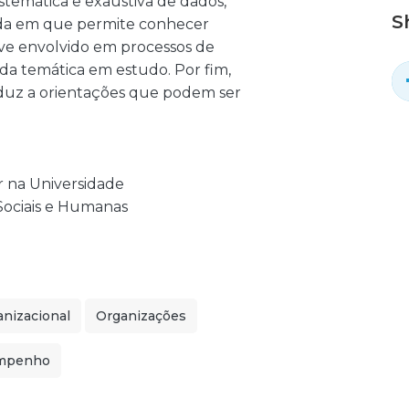
stemática e exaustiva de dados,
S
da em que permite conhecer
eve envolvido em processos de
da temática em estudo. Por fim,
nduz a orientações que podem ser
r na Universidade
Sociais e Humanas
nizacional
Organizações
empenho