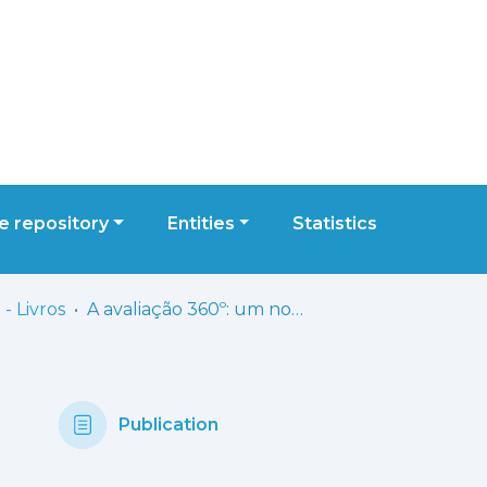
 repository
Entities
Statistics
- Livros
A avaliação 360º: um novo caminho para as organizações modernas
Publication