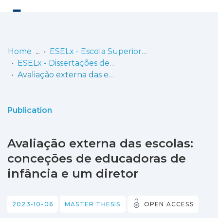
Log
(current)
In
Home
ESELx - Escola Superior de Educação de Lisboa
ESELx - Dissertações de Mestrado
Communities
Avaliação externa das escolas: conceções de educadoras de infância e um diretor
& Collections
Browse repository
Publication
Entities
Avaliação externa das escolas:
Statistics
conceções de educadoras de
infância e um diretor
2023-10-06
MASTER THESIS
OPEN ACCESS