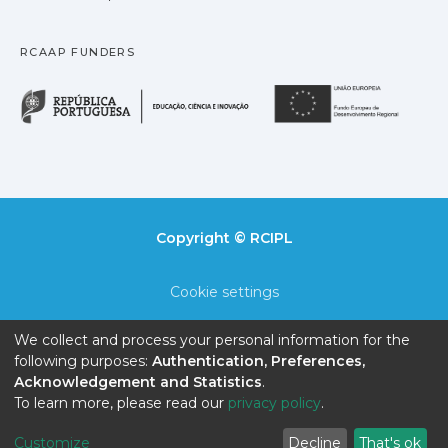
RCAAP FUNDERS
República Portuguesa · M
União
Copyright © RCIPL
Cookie settings
Privacy policy
We collect and process your personal information for the
following purposes:
Authentication, Preferences,
End User Agreement
Acknowledgement and Statistics
.
To learn more, please read our
privacy policy
.
Send Feedback
Customize
Decline
That's ok