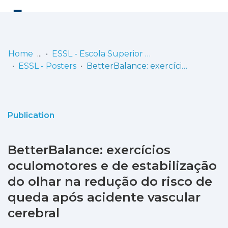
Log
(current)
In
Home
ESSL - Escola Superior de Saúde de Lisboa
ESSL - Posters
BetterBalance: exercícios oculomotores e de estabilização do olhar na redução do risco de queda após acidente vascular cerebral
Communities
& Collections
Browse repository
Publication
Entities
BetterBalance: exercícios
Statistics
oculomotores e de estabilização
do olhar na redução do risco de
queda após acidente vascular
cerebral