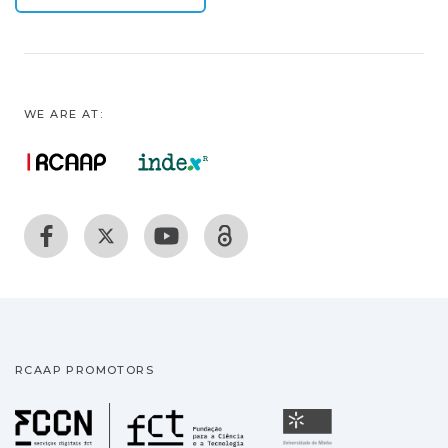
WE ARE AT:
RCAAP PROMOTORS
Fundação para a Ciência
Universidade