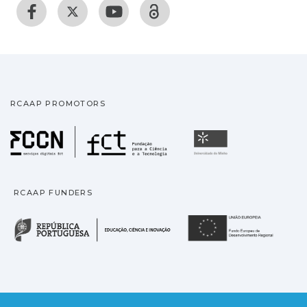
RCAAP PROMOTORS
Fundação para a Ciência
Universidade
RCAAP FUNDERS
República Portuguesa · M
União