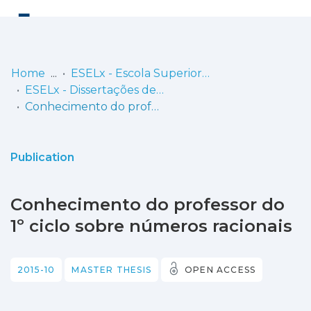
Log
(current)
In
Home
ESELx - Escola Superior de Educação de Lisboa
ESELx - Dissertações de Mestrado
Communities
Conhecimento do professor do 1º ciclo sobre números racionais
& Collections
Browse repository
Publication
Entities
Conhecimento do professor do
Statistics
1º ciclo sobre números racionais
2015-10
MASTER THESIS
OPEN ACCESS