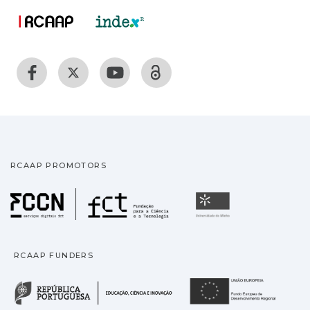
RCAAP PROMOTORS
Fundação para a Ciência
Universidade
RCAAP FUNDERS
República Portuguesa · M
União