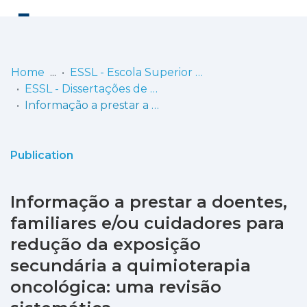
Log
(current)
In
Home
ESSL - Escola Superior de Saúde de Lisboa
ESSL - Dissertações de Mestrado
Communities
Informação a prestar a doentes, familiares e/ou cuidadores para redução da exposição secundária a quimioterapia oncológica: uma revisão sistemática
& Collections
Browse repository
Publication
Entities
Informação a prestar a doentes,
Statistics
familiares e/ou cuidadores para
redução da exposição
secundária a quimioterapia
oncológica: uma revisão