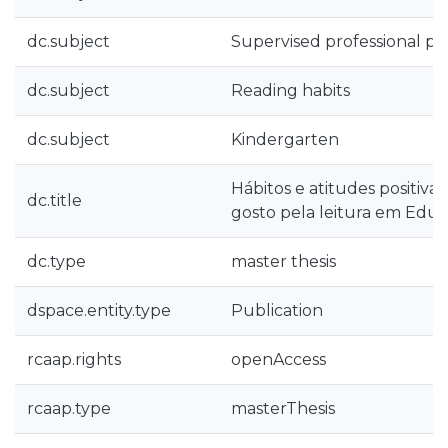
dc.subject
Supervised professional pr
dc.subject
Reading habits
dc.subject
Kindergarten
Hábitos e atitudes positiv
dc.title
gosto pela leitura em Educ
dc.type
master thesis
dspace.entity.type
Publication
rcaap.rights
openAccess
rcaap.type
masterThesis