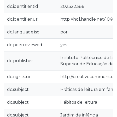
dc.identifier.tid
202322386
dc.identifier.uri
http://hdl.handle.net/10400
dc.language.iso
por
dc.peerreviewed
yes
Instituto Politécnico de Lis
dc.publisher
Superior de Educação de L
dc.rights.uri
http://creativecommons.org
dc.subject
Práticas de leitura em famíl
dc.subject
Hábitos de leitura
dc.subject
Jardim de infância