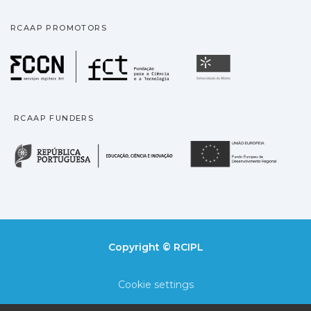
RCAAP PROMOTORS
Fundação para a Ciência
Universidade
RCAAP FUNDERS
República Portuguesa · M
União
Copyright © RCIPL
Cookie settings
Privacy policy