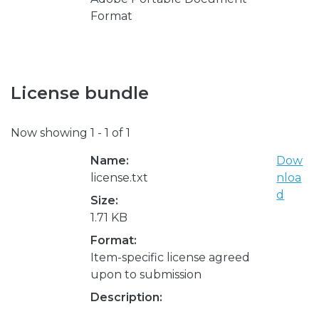
Format
License bundle
Now showing
1 - 1 of 1
Name:
Dow
license.txt
nloa
d
Size:
1.71 KB
Format:
Item-specific license agreed
upon to submission
Description: