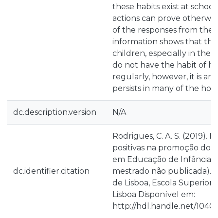
these habits exist at schoo
actions can prove otherwi
of the responses from the 
information shows that the 
children, especially in the 
do not have the habit of he
regularly, however, it is an ac
persists in many of the hom
dc.description.version
N/A
Rodrigues, C. A. S. (2019). H
positivas na promoção do g
em Educação de Infância (
dc.identifier.citation
mestrado não publicada). In
de Lisboa, Escola Superior
Lisboa Disponível em:
http://hdl.handle.net/10400