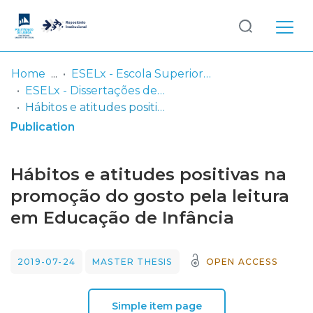
Log
(current)
In
Home
ESELx - Escola Superior de Educação de Lisboa
ESELx - Dissertações de Mestrado
Communities
Hábitos e atitudes positivas na promoção do gosto pela leitura em Educação de Infância
& Collections
Publication
Browse repository
Hábitos e atitudes positivas na
Entities
promoção do gosto pela leitura
em Educação de Infância
Statistics
2019-07-24
MASTER THESIS
OPEN ACCESS
Simple item page