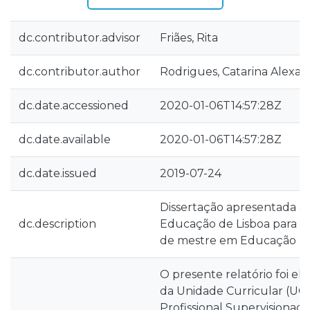
dc.contributor.advisor
Friães, Rita
dc.contributor.author
Rodrigues, Catarina Alexand
dc.date.accessioned
2020-01-06T14:57:28Z
dc.date.available
2020-01-06T14:57:28Z
dc.date.issued
2019-07-24
Dissertação apresentada à 
dc.description
Educação de Lisboa para o
de mestre em Educação Pr
O presente relatório foi e
da Unidade Curricular (UC)
Profissional Supervisionada