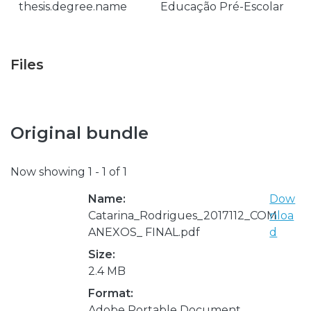
thesis.degree.name
Educação Pré-Escolar
Files
Original bundle
Now showing
1 - 1 of 1
Name:
Dow
Catarina_Rodrigues_2017112_COM
nloa
ANEXOS_ FINAL.pdf
d
Size:
2.4 MB
Format:
Adobe Portable Document