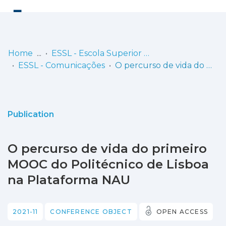
Log
(current)
In
Home
ESSL - Escola Superior de Saúde de Lisboa
ESSL - Comunicações
O percurso de vida do primeiro MOOC do Politécnico de Lisboa na Plataforma NAU
Communities
& Collections
Browse repository
Publication
Entities
O percurso de vida do primeiro
Statistics
MOOC do Politécnico de Lisboa
na Plataforma NAU
2021-11
CONFERENCE OBJECT
OPEN ACCESS