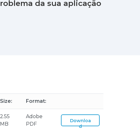
problema da sua aplicação
Size:
Format:
2.55
Adobe
Downloa
MB
PDF
d