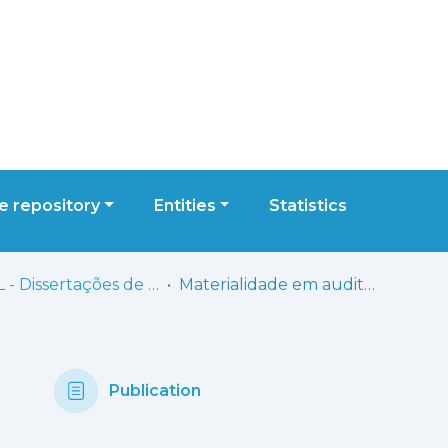
 repository
Entities
Statistics
ISCAL - Dissertações de Mestrado
Materialidade em auditoria: o problema da sua aplicação prática
Publication