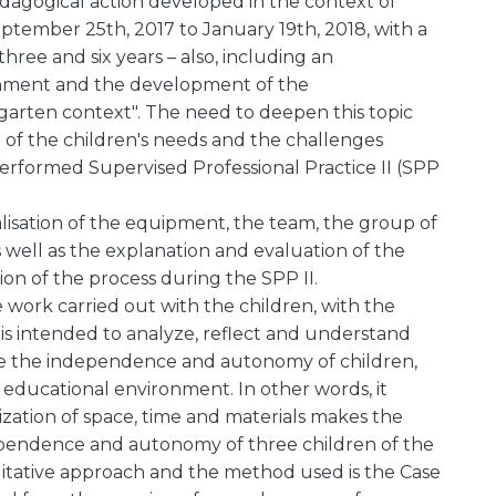
pedagogical action developed in the context of
ptember 25th, 2017 to January 19th, 2018, with a
ree and six years – also, including an
onment and the development of the
rten context". The need to deepen this topic
n of the children's needs and the challenges
rformed Supervised Professional Practice II (SPP
lisation of the equipment, the team, the group of
as well as the explanation and evaluation of the
tion of the process during the SPP II.
 work carried out with the children, with the
t is intended to analyze, reflect and understand
e the independence and autonomy of children,
e educational environment. In other words, it
ization of space, time and materials makes the
ependence and autonomy of three children of the
litative approach and the method used is the Case