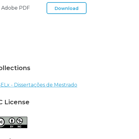
Adobe PDF
Download
ollections
ELx - Dissertações de Mestrado
C License