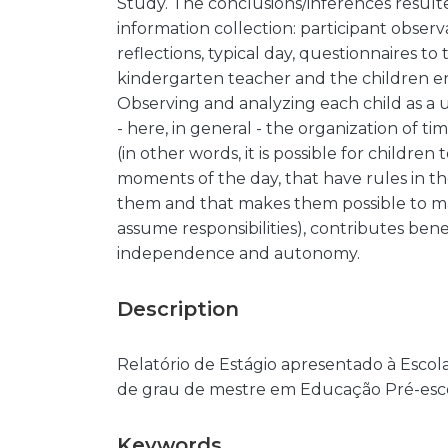
Study. The conclusions/inferences resulte
information collection: participant observ
reflections, typical day, questionnaires to
kindergarten teacher and the children e
Observing and analyzing each child as a 
- here, in general - the organization of t
(in other words, it is possible for childre
moments of the day, that have rules in t
them and that makes them possible to mak
assume responsibilities), contributes ben
independence and autonomy.
Description
Relatório de Estágio apresentado à Esco
de grau de mestre em Educação Pré-esc
Keywords