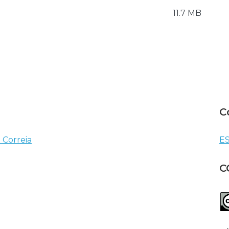
11.7 MB
C
 Correia
ES
C