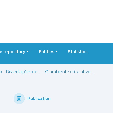
 repository
Entities
Statistics
ESELx - Dissertações de Mestrado
O ambiente educativo e o desenvolvimento da independência e da autonomia em contexto de jardim de infância
Publication