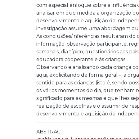
com especial enfoque sobre a influência 
analisar em que medida a organização do e
desenvolvimento e aquisição da independ
investigação assume uma abordagem quali
As conclusões/inferências resultaram do 
informação: observação participante, regist
semanais, dia típico, questionários aos pai
educadora cooperante e às crianças.
Observando e analisando cada criança com
aqui, explicitando de forma geral –, a or
sentido para as crianças (isto é, sendo 
os vários momentos do dia, que tenham re
significado para as mesmas e que lhes seja 
realização de escolhas e o assumir de res
desenvolvimento e aquisição da indepen
ABSTRACT