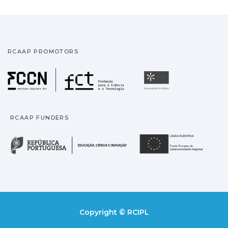
RCAAP PROMOTORS
Fundação para a Ciência
Universidade
RCAAP FUNDERS
República Portuguesa · M
União
Copyright © RCIPL