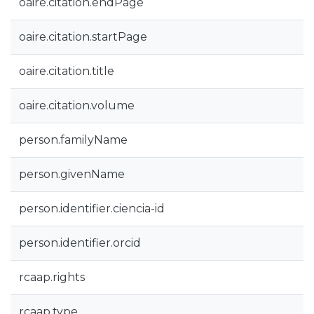
oaire.citation.endPage
oaire.citation.startPage
oaire.citation.title
oaire.citation.volume
person.familyName
person.givenName
person.identifier.ciencia-id
person.identifier.orcid
rcaap.rights
rcaap.type