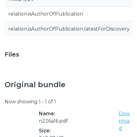
relation.isAuthorOfPublication
relation.isAuthorOfPublication.latestForDiscovery
Files
Original bundle
Now showing
1 - 1 of 1
Name:
Dow
n226a16.pdf
nloa
d
Size: