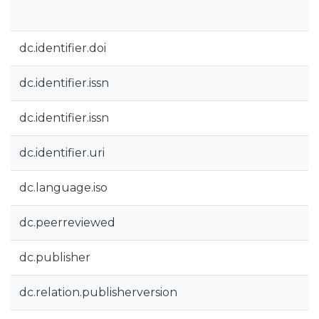
dc.identifier.doi
dc.identifier.issn
dc.identifier.issn
dc.identifier.uri
dc.language.iso
dc.peerreviewed
dc.publisher
dc.relation.publisherversion