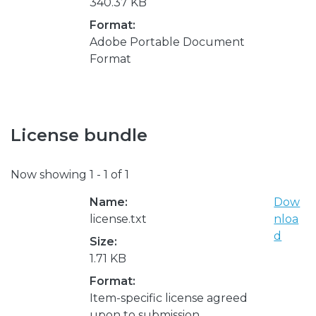
340.37 KB
Format:
Adobe Portable Document
Format
License bundle
Now showing
1 - 1 of 1
Name:
Dow
license.txt
nloa
d
Size:
1.71 KB
Format:
Item-specific license agreed
upon to submission