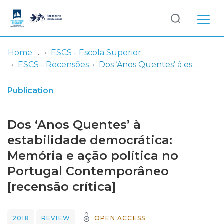
Log
(current)
In
Home
ESCS - Escola Superior de Comunicação Social
ESCS - Recensões
Dos ‘Anos Quentes’ à estabilidade democrática: Memória e ação política no Portugal Contemporâneo [recensão crítica]
Communities
& Collections
Publication
Browse repository
Dos ‘Anos Quentes’ à
Entities
estabilidade democrática:
Memória e ação política no
Statistics
Portugal Contemporâneo
[recensão crítica]
2018
REVIEW
OPEN ACCESS