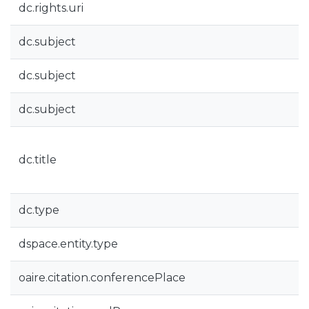
dc.rights.uri
dc.subject
dc.subject
dc.subject
dc.title
dc.type
dspace.entity.type
oaire.citation.conferencePlace