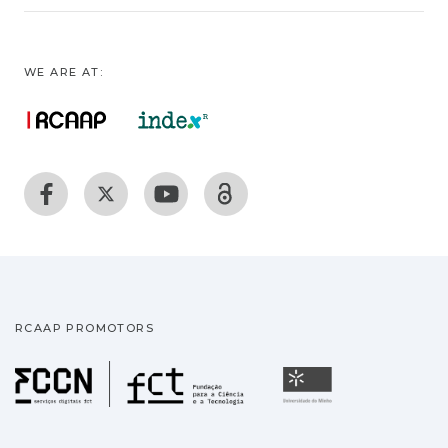
WE ARE AT:
RCAAP PROMOTORS
Fundação para a Ciência
Universidade