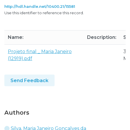
http://hdl.handle.net/10400.21/15581
Use this identifier to reference this record.
Name:
Description:
Si
Projeto final _ Maria Janeiro
3.
(12919).pdf
M
Send Feedback
Authors
Silva, Maria Janeiro Gonçalves da