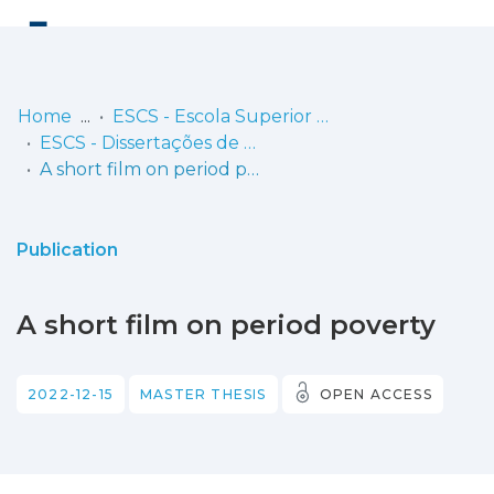
Log
(current)
In
Home
ESCS - Escola Superior de Comunicação Social
ESCS - Dissertações de Mestrado
Communities
A short film on period poverty
& Collections
Browse repository
Publication
Entities
A short film on period poverty
Statistics
2022-12-15
MASTER THESIS
OPEN ACCESS