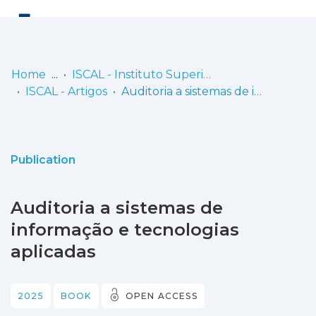
Log
(current)
In
Home
ISCAL - Instituto Superior de Contabilidade e Administração de Lisboa
ISCAL - Artigos
Auditoria a sistemas de informação e tecnologias aplicadas
Communities
& Collections
Browse repository
Publication
Entities
Auditoria a sistemas de
Statistics
informação e tecnologias
aplicadas
2025
BOOK
OPEN ACCESS