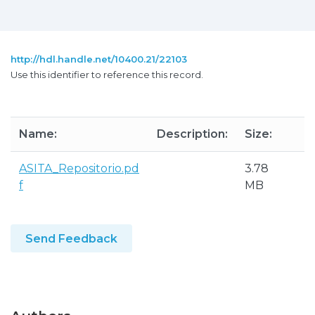
http://hdl.handle.net/10400.21/22103
Use this identifier to reference this record.
Name:
Description:
Size:
F
ASITA_Repositorio.pd
3.78
A
f
MB
P
Send Feedback