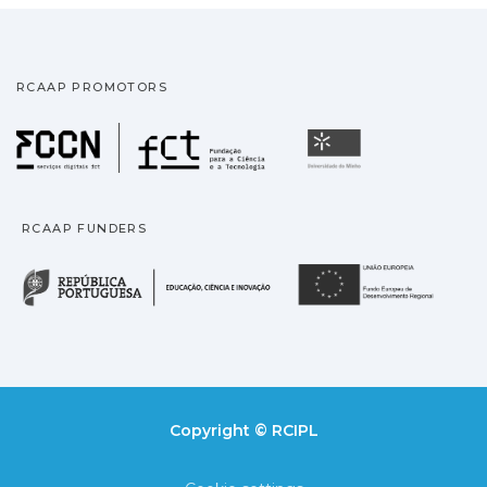
RCAAP PROMOTORS
Fundação para a Ciência
Universidade
RCAAP FUNDERS
República Portuguesa · M
União
Copyright © RCIPL