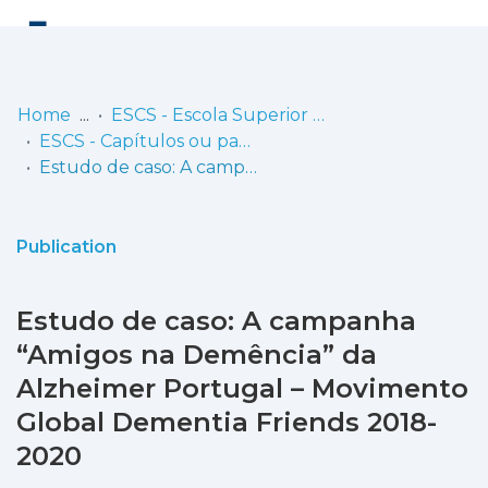
Log
(current)
In
Home
ESCS - Escola Superior de Comunicação Social
ESCS - Capítulos ou partes de livros
Communities
Estudo de caso: A campanha “Amigos na Demência” da Alzheimer Portugal – Movimento Global Dementia Friends 2018-2020
& Collections
Browse repository
Publication
Entities
Estudo de caso: A campanha
Statistics
“Amigos na Demência” da
Alzheimer Portugal – Movimento
Global Dementia Friends 2018-
2020