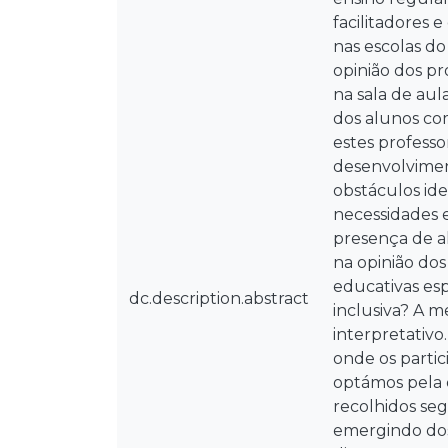
facilitadores 
nas escolas do
opinião dos pr
na sala de aul
dos alunos com
estes professo
desenvolvimen
obstáculos id
necessidades e
presença de al
na opinião dos
educativas esp
dc.description.abstract
inclusiva? A m
interpretativo
onde os partic
optámos pela 
recolhidos seg
emergindo dos 