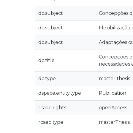
dc.subject
Concepções do
dc.subject
Flexibilização 
dc.subject
Adaptações cu
Concepções e p
dc.title
necessidades e
dc.type
master thesis
dspace.entity.type
Publication
rcaap.rights
openAccess
rcaap.type
masterThesis