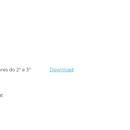
res do 2º e 3º
Download
at