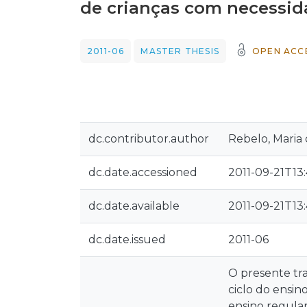
de crianças com necessid
2011-06
MASTER THESIS
OPEN ACC
dc.contributor.author
Rebelo, Maria
dc.date.accessioned
2011-09-21T13
dc.date.available
2011-09-21T13
dc.date.issued
2011-06
O presente tra
ciclo do ensin
ensino regula