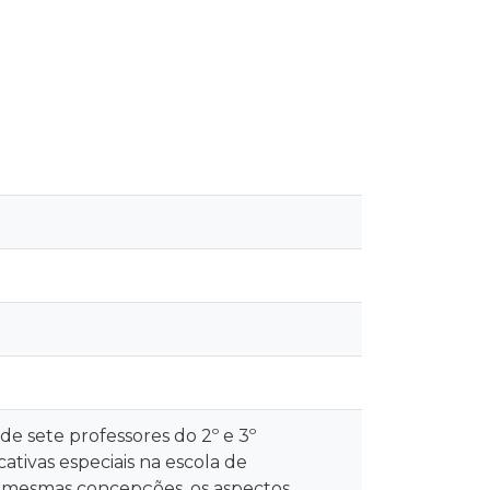
e sete professores do 2º e 3º
ativas especiais na escola de
as mesmas concepções, os aspectos