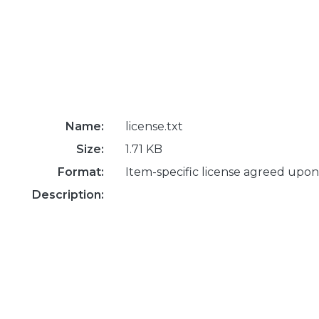
Name:
license.txt
Size:
1.71 KB
Format:
Item-specific license agreed upon
Description: