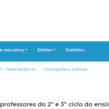
 repository
Entities
Statistics
ESELx - Dissertações de Mestrado
Concepções e práticas de professores do 2º e 3º ciclo do ensino básico face à inclusão de crianças com necessidades educativas especiais
rofessores do 2º e 3º ciclo do ensi