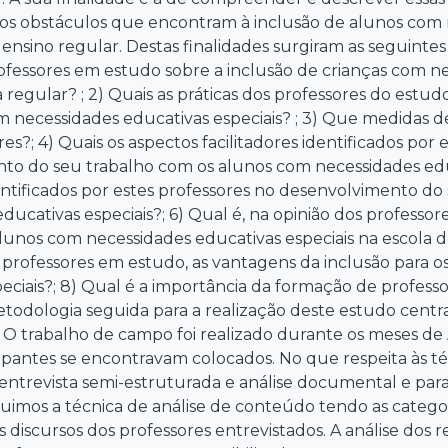
e os obstáculos que encontram à inclusão de alunos com 
 ensino regular. Destas finalidades surgiram as seguintes
ofessores em estudo sobre a inclusão de crianças com ne
a regular? ; 2) Quais as práticas dos professores do estu
 necessidades educativas especiais? ; 3) Que medidas de
res?; 4) Quais os aspectos facilitadores identificados por 
to do seu trabalho com os alunos com necessidades educ
entificados por estes professores no desenvolvimento d
ducativas especiais?; 6) Qual é, na opinião dos professo
unos com necessidades educativas especiais na escola de
 professores em estudo, as vantagens da inclusão para 
eciais?; 8) Qual é a importância da formação de professo
etodologia seguida para a realização deste estudo centr
. O trabalho de campo foi realizado durante os meses de 
ipantes se encontravam colocados. No que respeita às té
entrevista semi-estruturada e análise documental e para
uimos a técnica de análise de conteúdo tendo as categori
discursos dos professores entrevistados. A análise dos 