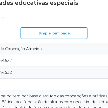
ades educativas especiais
ESS
Simple item page
 da Conceição Almeida
:44:53Z
:44:53Z
balho tem por base o estudo das concepções e práticas d
o Básico face à inclusão de alunos com necessidades educ
r. A sua finalidade é a de compreender e descrever ess