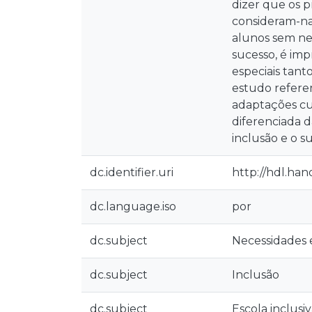
dizer que os p
consideram-na 
alunos sem nec
sucesso, é imp
especiais tant
estudo refere
adaptações cur
diferenciada d
inclusão e o s
dc.identifier.uri
http://hdl.han
dc.language.iso
por
dc.subject
Necessidades e
dc.subject
Inclusão
dc.subject
Escola inclusi