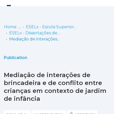
Log
(current)
In
Home
ESELx - Escola Superior de Educação de Lisboa
ESELx - Dissertações de Mestrado
Communities
Mediação de interações de brincadeira e de conflito entre crianças em contexto de jardim de infância
& Collections
Browse repository
Publication
Entities
Mediação de interações de
Statistics
brincadeira e de conflito entre
crianças em contexto de jardim
de infância