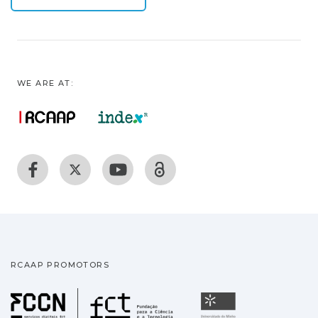
WE ARE AT:
RCAAP PROMOTORS
Fundação para a Ciência
Universidade