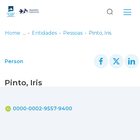
Log
(current)
In
Home
Entidades
Pessoas
Pinto, Iris
Communities
& Collections
Person
Browse repository
Pinto, Iris
Entities
Statistics
0000-0002-9557-9400