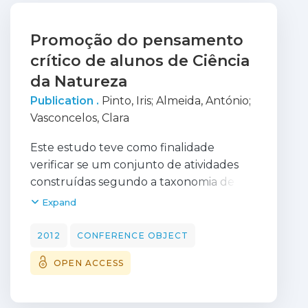
Promoção do pensamento
crítico de alunos de Ciência
da Natureza
Publication .
Pinto, Iris
;
Almeida, António
;
Vasconcelos, Clara
Este estudo teve como finalidade
verificar se um conjunto de atividades
construídas segundo a taxonomia de
Ennis (1985, 1987) e referentes ao tema
Expand
"Importância da âgua para os seres vivos"
rìo âmbito da disciplina de Ciências da
2012
CONFERENCE OBJECT
Natureza do 5o ano, desenvolviam o
OPEN ACCESS
pensamento crítico dos alunos. Para
tal,19 alunos (grupo experimental)
vivenciaram-nas enquanto outros 19