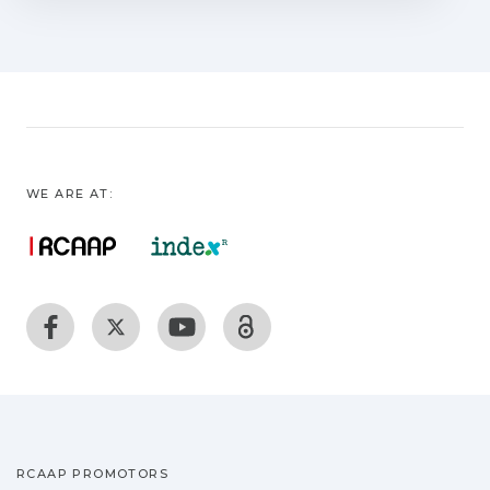
(grupo de controlo) abordaram o
referido tema apenas com recurso ao
manual adotado na escola" e que se
considerou não promover o referido tipo
de pensamento. Após a aplicação do
Teste de Pensamento Critico de Cornell
(Nível X) a ambos os grupos em dois
WE ARE AT:
momentos distintos (pré-teste e pós-
teste), verificaram-se ganhos
significativos no grupo experimental em
termos do nível e de alguns aspetos do
pensamento critico. A inclusão de
atividades como as concebidas revela-se
assim importante e a sua divulgação visa
motivar os professores para a construção
de outras similares, em outros temas do
programa.
RCAAP PROMOTORS