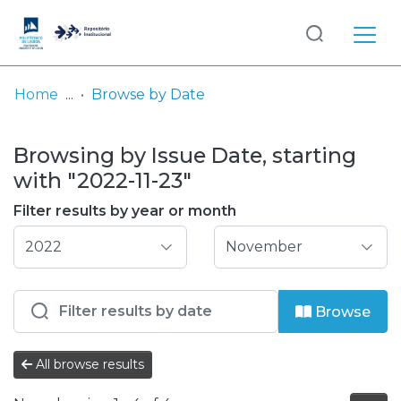
Log
(current)
In
Home
Browse by Date
Communities
Browsing by Issue Date, starting
& Collections
with "2022-11-23"
Browse repository
Filter results by year or month
Entities
Browse
All browse results