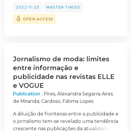
organizações.
2022-11-23
MASTER THESIS
Este trabalho aborda e permite perceber,
OPEN ACCESS
qual foi o papel dos líderes, na
comunicação interna, decorrente da
implementação do Sistema Integrado de
Gestão da
Defesa Nacional (SIGDN) na Marinha.
Desenvolveram-se e foram estudados os
Jornalismo de moda: limites
conceitos de Relações Públicas, falou-se
entre informação e
sobre os profissionais de Relações Públicas, a
publicidade nas revistas ELLE
comunicação interna nas organizações, o
e VOGUE
processo estratégico de comunicação e foi
Publication .
Pires, Alexandra Segarra Aires
apresentado os diversos suportes de
de Miranda
;
Cardoso, Fátima Lopes
comunicação utilizados dentro da
organização. No capítulo 2 que é mais
A diluição de fronteiras entre a publicidade e
voltado para a
o jornalismo tem-se revelado uma tendência
Liderança e para os processos de gestão da
crescente nas publicações da atualidade.
mudança abordou-se temas como os