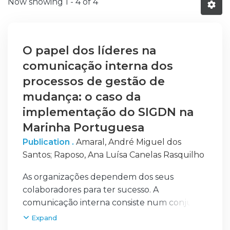
Now showing
1 - 4 of 4
O papel dos líderes na
comunicação interna dos
processos de gestão de
mudança: o caso da
implementação do SIGDN na
Marinha Portuguesa
Publication .
Amaral, André Miguel dos
Santos
;
Raposo, Ana Luísa Canelas Rasquilho
As organizações dependem dos seus
colaboradores para ter sucesso. A
comunicação interna consiste num conjunto
de processos de comunicação que
Expand
contribuem para o desenvolvimento das