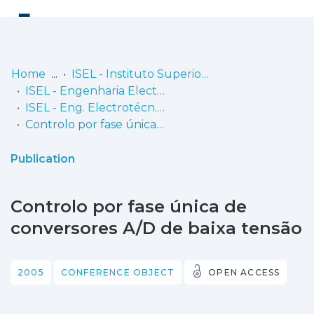
Log
(current)
In
Home
ISEL - Instituto Superior de Engenharia de Lisboa
ISEL - Engenharia Electrotécnica
Communities
ISEL - Eng. Electrotécn. - Posters
& Collections
Controlo por fase única de conversores A/D de baixa tensão
Browse repository
Publication
Entities
Controlo por fase única de
Statistics
conversores A/D de baixa tensão
2005
CONFERENCE OBJECT
OPEN ACCESS