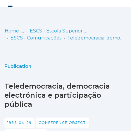
Log
(current)
In
Home
ESCS - Escola Superior de Comunicação Social
ESCS - Comunicações
Teledemocracia, democracia electrónica e participação pública
Communities
& Collections
Browse repository
Publication
Entities
Teledemocracia, democracia
Statistics
electrónica e participação
pública
1999-04-29
CONFERENCE OBJECT