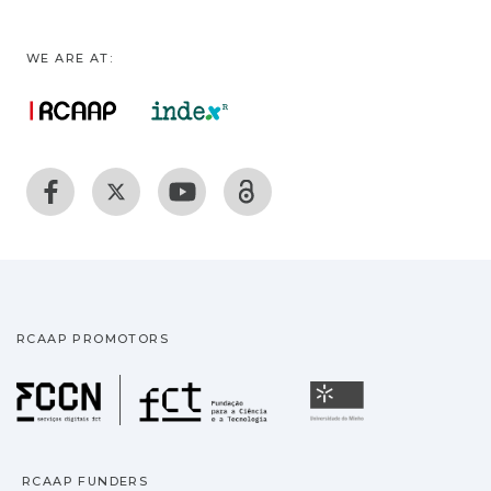
WE ARE AT:
RCAAP PROMOTORS
Fundação para a Ciência
Universidade
RCAAP FUNDERS