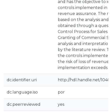
and has the objective to id
controls implemented in thi
revenue assurance. The me
based on the analysis and 
obtained through a questio
Control Process for Sales a
Granting of Commercial Spa
analysis and interpretation
by the literature review. Th
the controls implemented i
the risk of loss of revenue 
implementation exceeds its
dc.identifier.uri
http://hdl.handle.net/1040
dc.language.iso
por
dc.peerreviewed
yes