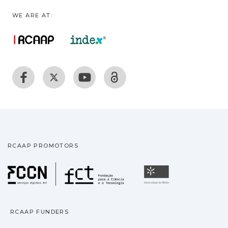
WE ARE AT:
RCAAP PROMOTORS
Fundação para a Ciência
Universidade
RCAAP FUNDERS