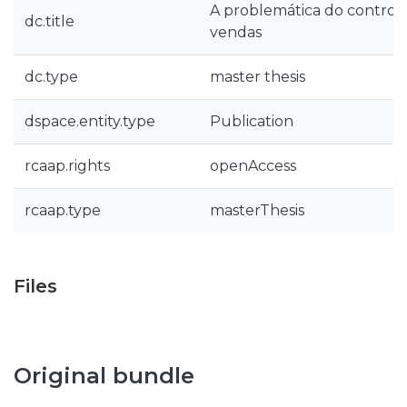
A problemática do controlo
dc.title
vendas
dc.type
master thesis
dspace.entity.type
Publication
rcaap.rights
openAccess
rcaap.type
masterThesis
Files
Original bundle