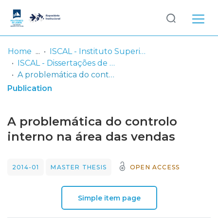
Log
(current)
In
Home
ISCAL - Instituto Superior de Contabilidade e Administração de Lisboa
ISCAL - Dissertações de Mestrado
Communities
A problemática do controlo interno na área das vendas
& Collections
Publication
Browse repository
A problemática do controlo
Entities
interno na área das vendas
Statistics
2014-01
MASTER THESIS
OPEN ACCESS
Simple item page