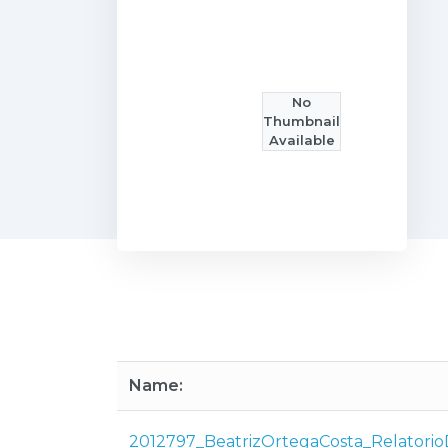
No
Thumbnail
Available
Name:
2012797_BeatrizOrtegaCosta_Relatori