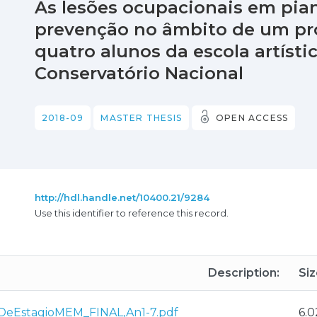
As lesões ocupacionais em pian
prevenção no âmbito de um pr
quatro alunos da escola artíst
Conservatório Nacional
2018-09
MASTER THESIS
OPEN ACCESS
http://hdl.handle.net/10400.21/9284
Use this identifier to reference this record.
Description:
Siz
oDeEstagioMEM_FINAL,An1-7.pdf
6.