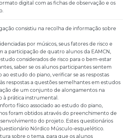
rmato digital com as fichas de observação e os
o.
igação consistiu na recolha de informação sobre
enciadas por músicos, seus fatores de risco e
m a participação de quatro alunos da EAMCN,
studo considerados de risco para o bem-estar
pantes, saber se os alunos participantes sentem
 ao estudo do piano, verificar se as respostas
s às respostas a questões semelhantes em estudos
aplicação de um conjunto de alongamentos na
o à prática instrumental.
nforto físico associado ao estudo do piano,
lunos foram obtidos através do preenchimento de
envolvimento do projeto. Estes questionários
uestionário Nórdico Músculo-esquelético.
eratura sobre o tema, para que os alunos