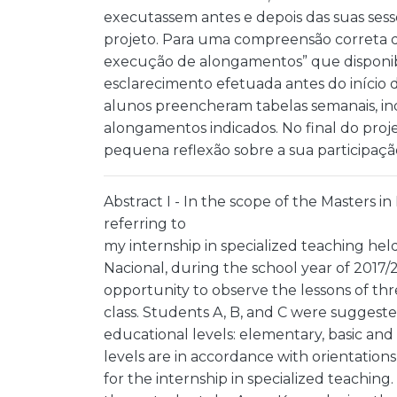
executassem antes e depois das suas ses
projeto. Para uma compreensão correta d
execução de alongamentos” que disponibi
esclarecimento efetuada antes do início d
alunos preencheram tabelas semanais, in
alongamentos indicados. No final do proj
pequena reflexão sobre a sua participaç
Abstract I - In the scope of the Masters i
referring to
my internship in specialized teaching hel
Nacional, during the school year of 2017/2
opportunity to observe the lessons of th
class. Students A, B, and C were suggest
educational levels: elementary, basic and
levels are in accordance with orientation
for the internship in specialized teaching