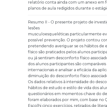
relatório conta ainda com um anexo em fo
planos de aula redigidos durante o estági
Resumo II - O presente projeto de invest
lesões
musculoesqueléticas particularmente evid
possível prevenção. O projeto contou co
pretendendo averiguar se os hábitos de e
físico são praticados pelos alunos partici
ou já sentiram desconforto físico associado
dos alunos participantes são comparávei
internacionais e analisar a eficácia da 
diminuição do desconforto físico associad
Os dados relativos à intensidade do desco
hábitos de estudo e estilo de vida dos a
questionários em momentos-chave do des
foram elaborados por mim, com base no Q
Escolhi cinco exercícios, retirados de lit