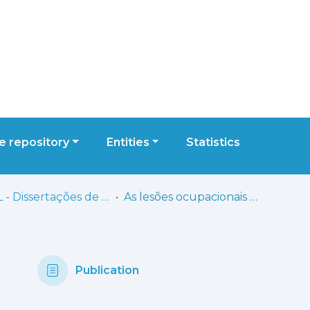
 repository
Entities
Statistics
ESML - Dissertações de Mestrado
As lesões ocupacionais em pianistas: estratégias de prevenção no âmbito de um projecto educativo com quatro alunos da escola artística de música do Conservatório Nacional
Publication