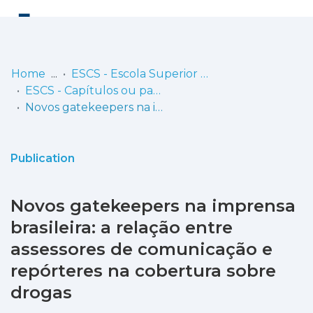
Log
(current)
In
Home
ESCS - Escola Superior de Comunicação Social
ESCS - Capítulos ou partes de livros
Communities
Novos gatekeepers na imprensa brasileira: a relação entre assessores de comunicação e repórteres na cobertura sobre drogas
& Collections
Browse repository
Publication
Entities
Novos gatekeepers na imprensa
Statistics
brasileira: a relação entre
assessores de comunicação e
repórteres na cobertura sobre
drogas