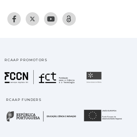
RCAAP PROMOTORS
Fundação para a Ciência
Universidade
RCAAP FUNDERS
República Portuguesa · M
União