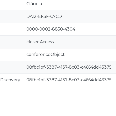
Cláudia
DA12-EF3F-C7CD
0000-0002-8850-4304
closedAccess
conferenceObject
08fbc1bf-3387-4137-8c03-c4664dd43375
rDiscovery
08fbc1bf-3387-4137-8c03-c4664dd43375