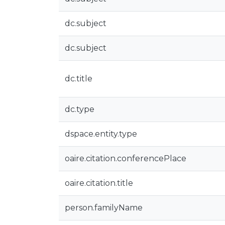
dc.subject
dc.subject
dc.title
dc.type
dspace.entity.type
oaire.citation.conferencePlace
oaire.citation.title
person.familyName