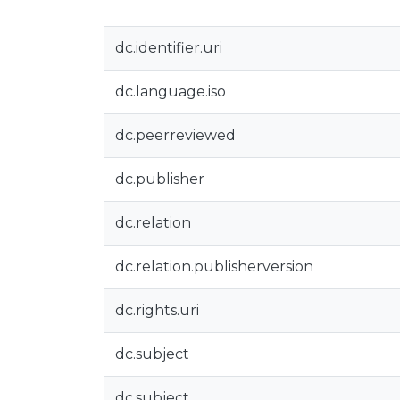
dc.identifier.uri
dc.language.iso
dc.peerreviewed
dc.publisher
dc.relation
dc.relation.publisherversion
dc.rights.uri
dc.subject
dc.subject