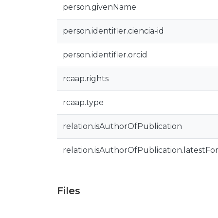
person.givenName
person.identifier.ciencia-id
person.identifier.orcid
rcaap.rights
rcaap.type
relation.isAuthorOfPublication
relation.isAuthorOfPublication.latestFo
Files