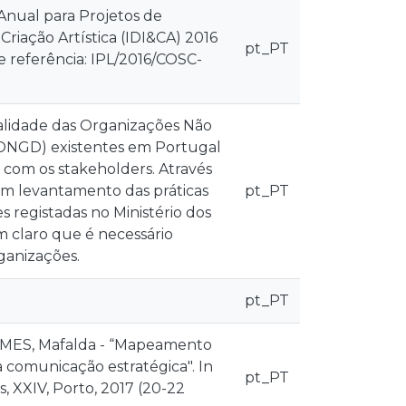
 Anual para Projetos de
riação Artística (IDI&CA) 2016
pt_PT
de referência: IPL/2016/COSC-
alidade das Organizações Não
ONGD) existentes em Portugal
com os stakeholders. Através
 um levantamento das práticas
pt_PT
 registadas no Ministério dos
m claro que é necessário
ganizações.
pt_PT
OMES, Mafalda - “Mapeamento
comunicação estratégica". In
pt_PT
, XXIV, Porto, 2017 (20-22