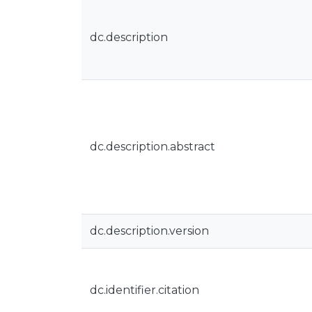
dc.description
dc.description.abstract
dc.description.version
dc.identifier.citation