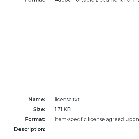
Name:
license.txt
Size:
1.71 KB
Format:
Item-specific license agreed upon
Description: