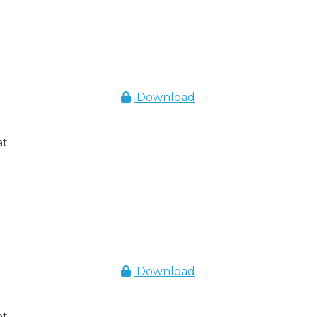
Download
at
Download
at