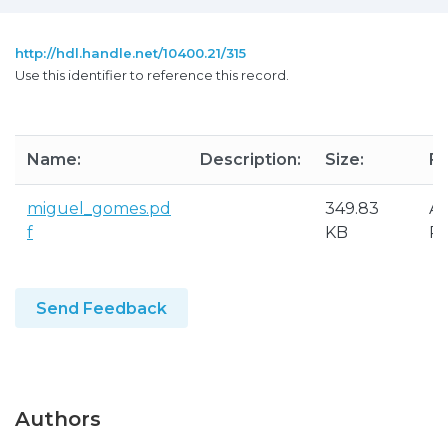
http://hdl.handle.net/10400.21/315
Use this identifier to reference this record.
Name:
Description:
Size:
Fo
miguel_gomes.pd
349.83
A
f
KB
P
Send Feedback
Authors