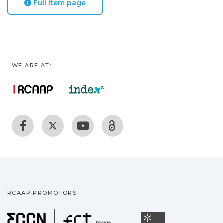
Full item page
WE ARE AT:
RCAAP PROMOTORS
Fundação para a Ciência
Universidade