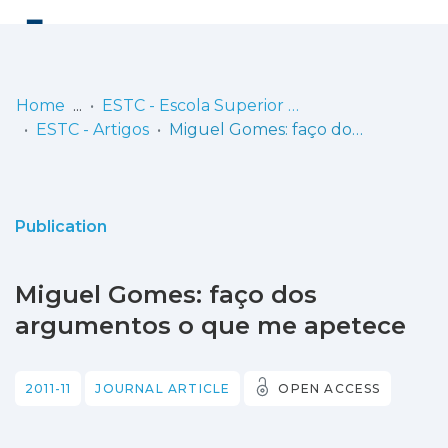
Log
(current)
In
Home
ESTC - Escola Superior de Teatro e Cinema
ESTC - Artigos
Miguel Gomes: faço dos argumentos o que me apetece
Communities
& Collections
Browse repository
Publication
Entities
Miguel Gomes: faço dos
Statistics
argumentos o que me apetece
2011-11
JOURNAL ARTICLE
OPEN ACCESS