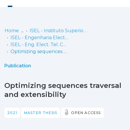
Log
(current)
In
Home
ISEL - Instituto Superior de Engenharia de Lisboa
ISEL - Engenharia Electrónica, Telecomunicações e Computadores
Communities
ISEL - Eng. Elect. Tel. Comp. - Dissertações de Mestrado
& Collections
Optimizing sequences traversal and extensibility
Browse repository
Publication
Entities
Optimizing sequences traversal
Statistics
and extensibility
2021
MASTER THESIS
OPEN ACCESS