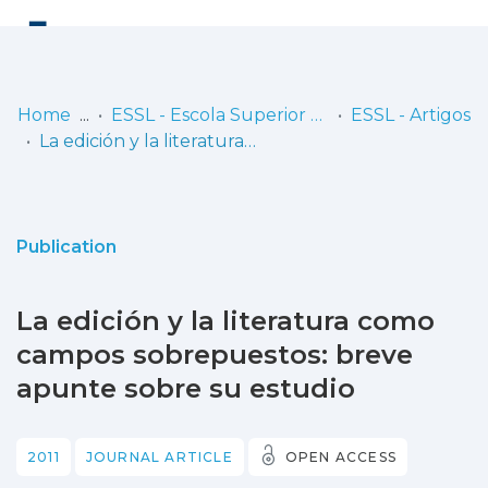
Log
(current)
In
Home
ESSL - Escola Superior de Saúde de Lisboa
ESSL - Artigos
La edición y la literatura como campos sobrepuestos: breve apunte sobre su estudio
Communities
& Collections
Browse repository
Publication
Entities
La edición y la literatura como
Statistics
campos sobrepuestos: breve
apunte sobre su estudio
2011
JOURNAL ARTICLE
OPEN ACCESS