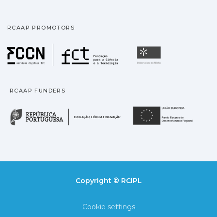
RCAAP PROMOTORS
Fundação para a Ciência
Universidade
RCAAP FUNDERS
República Portuguesa · M
União
Copyright © RCIPL
Cookie settings