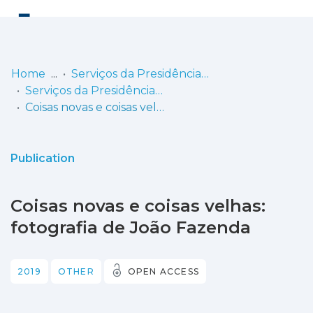
Log
(current)
In
Home
Serviços da Presidência do Instituto Politécnico de Lisboa
Serviços da Presidência - Catálogos
Communities
Coisas novas e coisas velhas: fotografia de João Fazenda
& Collections
Browse repository
Publication
Entities
Coisas novas e coisas velhas:
Statistics
fotografia de João Fazenda
2019
OTHER
OPEN ACCESS