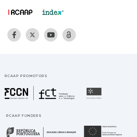
RCAAP PROMOTORS
Fundação para a Ciência
Universidade
RCAAP FUNDERS
República Portuguesa · M
União