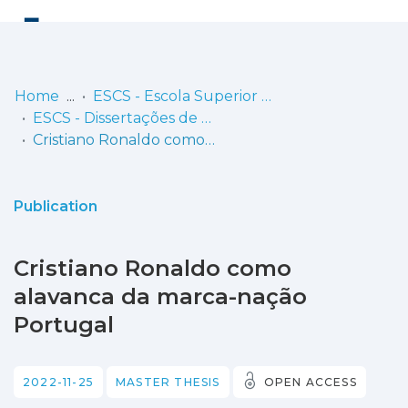
Log
(current)
In
Home
ESCS - Escola Superior de Comunicação Social
ESCS - Dissertações de Mestrado
Communities
Cristiano Ronaldo como alavanca da marca-nação Portugal
& Collections
Browse repository
Publication
Entities
Cristiano Ronaldo como
Statistics
alavanca da marca-nação
Portugal
2022-11-25
MASTER THESIS
OPEN ACCESS