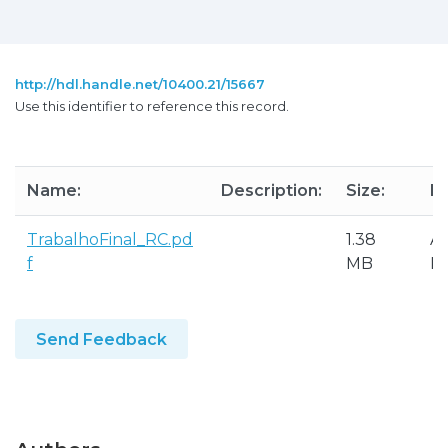
http://hdl.handle.net/10400.21/15667
Use this identifier to reference this record.
Name:
Description:
Size:
F
TrabalhoFinal_RC.pd
1.38
A
f
MB
P
Send Feedback