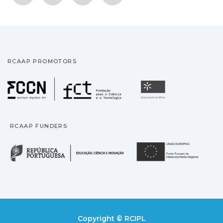
RCAAP PROMOTORS
Fundação para a Ciência
Universidade
RCAAP FUNDERS
República Portuguesa · M
União
Copyright © RCIPL