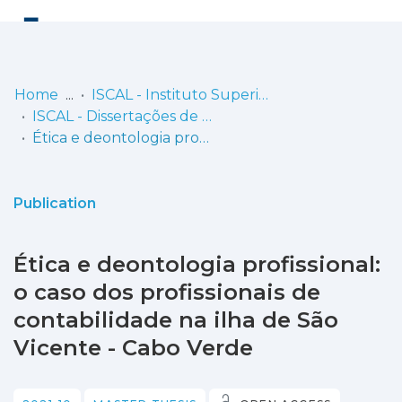
Log
(current)
In
Home
ISCAL - Instituto Superior de Contabilidade e Administração de Lisboa
ISCAL - Dissertações de Mestrado
Communities
Ética e deontologia profissional: o caso dos profissionais de contabilidade na ilha de São Vicente - Cabo Verde
& Collections
Browse repository
Publication
Entities
Ética e deontologia profissional:
Statistics
o caso dos profissionais de
contabilidade na ilha de São
Vicente - Cabo Verde