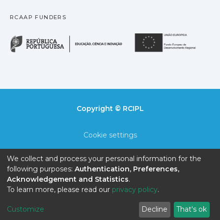
RCAAP FUNDERS
República Portuguesa · M
União
Copyright © RCIPL
Cookie settings
Privacy policy
We collect and process your personal information for the
following purposes:
Authentication, Preferences,
End User Agreement
Acknowledgement and Statistics
.
To learn more, please read our
privacy policy
.
Send Feedback
Customize
Decline
That's ok