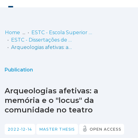
Log
(current)
In
Home
ESTC - Escola Superior de Teatro e Cinema
ESTC - Dissertações de Mestrado
Communities
Arqueologias afetivas: a memória e o "locus" da comunidade no teatro
& Collections
Browse repository
Publication
Entities
Arqueologias afetivas: a
Statistics
memória e o "locus" da
comunidade no teatro
2022-12-14
MASTER THESIS
OPEN ACCESS