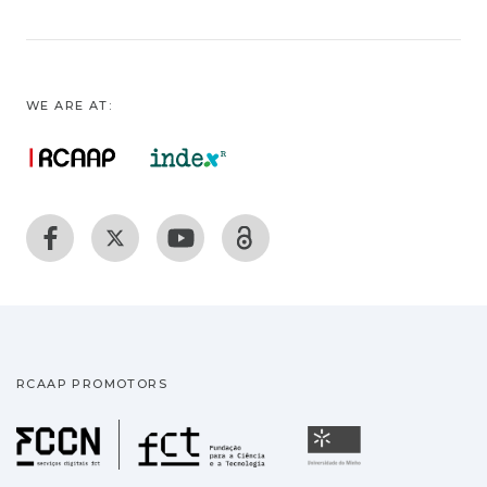
WE ARE AT:
RCAAP PROMOTORS
Fundação para a Ciência
Universidade