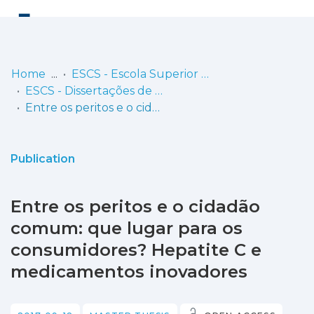
Log
(current)
In
Home
ESCS - Escola Superior de Comunicação Social
ESCS - Dissertações de Mestrado
Communities
Entre os peritos e o cidadão comum: que lugar para os consumidores? Hepatite C e medicamentos inovadores
& Collections
Browse repository
Publication
Entities
Entre os peritos e o cidadão
Statistics
comum: que lugar para os
consumidores? Hepatite C e
medicamentos inovadores