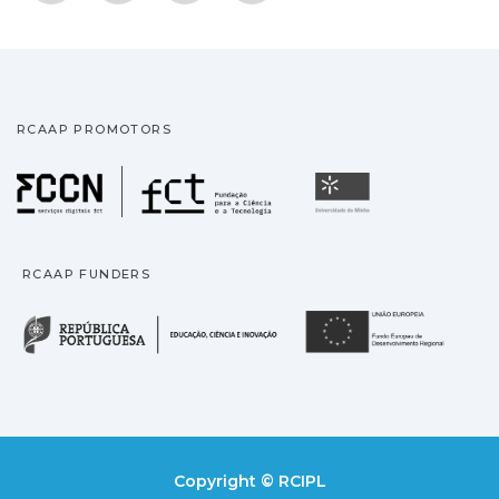
RCAAP PROMOTORS
Fundação para a Ciência
Universidade
RCAAP FUNDERS
República Portuguesa · M
União
Copyright © RCIPL